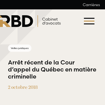
Carrières
Aller
au
contenu
Veilles juridiques
Arrêt récent de la Cour
d’appel du Québec en matière
criminelle
Droit du
Droit
travail et
2 octobre 2018
professionnel
de l’emploi
et
déontologique
RBD Avocats