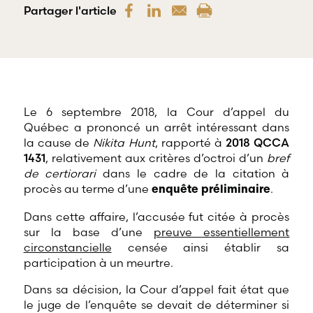
offre une
Partager l'article
gamme
RBD Avocats offre
complète de
tous les services
services
nécessaires à la
professionnels
défense de
dans tous les
salariés et de
champs
professionnels
d’expertises
œuvrant dans
reliés au droit
divers domaines
Le 6 septembre 2018, la Cour d’appel du
du travail et
d’emploi.
Québec a prononcé un arrêt intéressant dans
de l’emploi.
la cause de
Nikita Hunt
, rapporté à
2018 QCCA
1431
, relativement aux critères d’octroi d’un
bref
de certiorari
dans le cadre de la citation à
procès au terme d’une
.
enquête préliminaire
Dans cette affaire, l’accusée fut citée à procès
sur la base d’une
preuve essentiellement
circonstancielle
censée ainsi établir sa
participation à un meurtre.
Dans sa décision, la Cour d’appel fait état que
le juge de l’enquête se devait de déterminer si