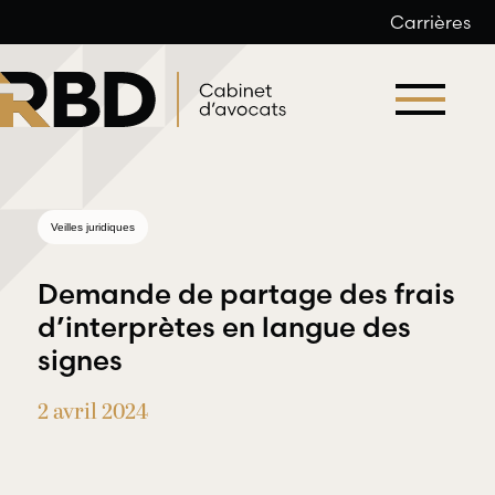
Carrières
Aller
au
contenu
Veilles juridiques
Demande de partage des frais
d’interprètes en langue des
signes
Droit du
Droit
travail et
2 avril 2024
professionnel
de l’emploi
et
déontologique
RBD Avocats