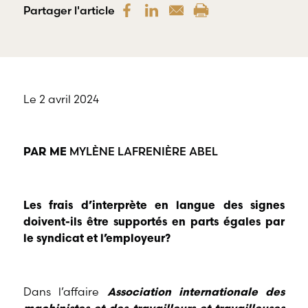
offre une
Partager l'article
gamme
RBD Avocats offre
complète de
tous les services
services
nécessaires à la
professionnels
défense de
dans tous les
salariés et de
champs
professionnels
d’expertises
œuvrant dans
Le 2 avril 2024
reliés au droit
divers domaines
du travail et
d’emploi.
de l’emploi.
MYLÈNE LAFRENIÈRE ABEL
PAR ME
Les frais d’interprète en langue des signes
doivent-ils être supportés en parts égales par
le syndicat et l’employeur?
Dans l’affaire
Association internationale des