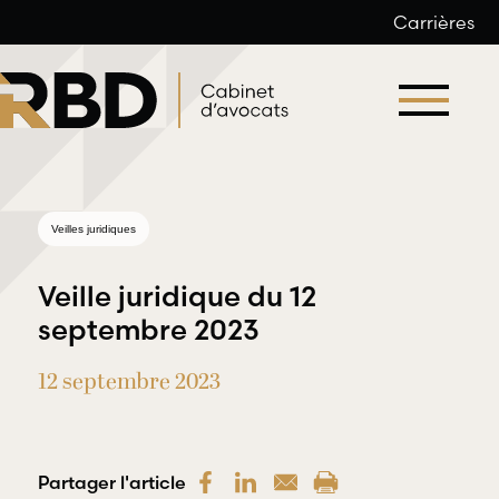
Carrières
Aller
au
contenu
Veilles juridiques
Veille juridique du 12
septembre 2023
12 septembre 2023
Droit du
Droit
travail et
professionnel
de l’emploi
et
déontologique
Partager l'article
RBD Avocats