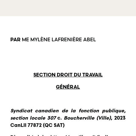
offre une
gamme
RBD Avocats offre
complète de
tous les services
services
nécessaires à la
professionnels
défense de
dans tous les
salariés et de
champs
professionnels
ME MYLÈNE LAFRENIÈRE ABEL
PAR
d’expertises
œuvrant dans
reliés au droit
divers domaines
du travail et
d’emploi.
de l’emploi.
SECTION DROIT DU TRAVAIL
GÉNÉRAL
Syndicat canadien de la fonction publique,
section locale 307
c.
Boucherville (Ville)
, 2023
CanLII 77872 (QC SAT)