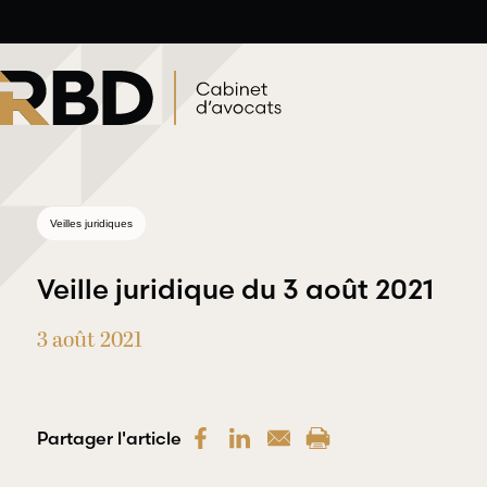
Aller
au
contenu
Veilles juridiques
Veille juridique du 3 août 2021
3 août 2021
Droit du
Droit
travail et de
professionnel
l’emploi
Partager l'article
et
déontologique
RBD Avocats