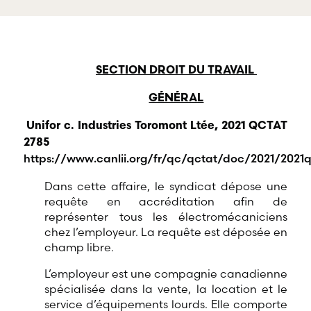
offre une
gamme
RBD Avocats offre
complète de
tous les services
services
nécessaires à la
professionnels
défense de
dans tous les
salariés et de
SECTION DROIT DU TRAVAIL
champs
professionnels
d’expertises
œuvrant dans
GÉNÉRAL
reliés au droit
divers domaines
du travail et de
d’emploi.
Unifor c. Industries Toromont Ltée, 2021 QCTAT
l’emploi.
2785
https://www.canlii.org/fr/qc/qctat/doc/2021/2021
Dans cette affaire, le syndicat dépose une
requête en accréditation afin de
représenter tous les électromécaniciens
chez l’employeur. La requête est déposée en
champ libre.
L’employeur est une compagnie canadienne
spécialisée dans la vente, la location et le
service d’équipements lourds. Elle comporte