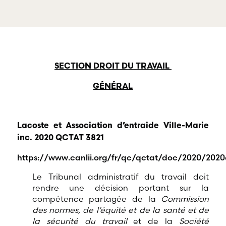
offre une
gamme
RBD Avocats offre
complète de
tous les services
services
nécessaires à la
professionnels
défense de
dans tous les
salariés et de
champs
professionnels
SECTION DROIT DU TRAVAIL
d’expertises
œuvrant dans
reliés au droit
divers domaines
GÉNÉRAL
du travail et de
d’emploi.
l’emploi.
Lacoste et Association d’entraide Ville-Marie
inc. 2020 QCTAT 3821
https://www.canlii.org/fr/qc/qctat/doc/2020/2020
Le Tribunal administratif du travail doit
rendre une décision portant sur la
compétence partagée de la
Commission
des normes, de l’équité et de la santé et de
la sécurité du travail
et de la
Société