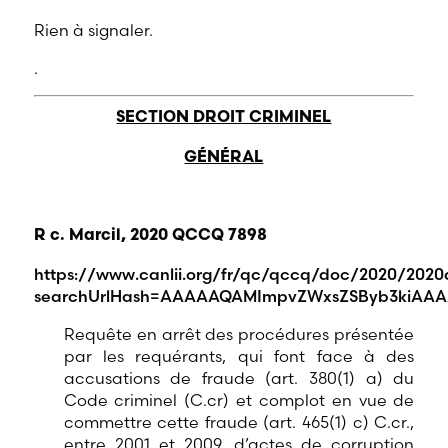
Rien à signaler.
.
SECTION DROIT CRIMINEL
GÉNÉRAL
R c. Marcil, 2020 QCCQ 7898
https://www.canlii.org/fr/qc/qccq/doc/2020/202
searchUrlHash=AAAAAQAMImpvZWxsZSByb3kiAAAAA
Requête en arrêt des procédures présentée
par les requérants, qui font face à des
accusations de fraude (art. 380(1) a) du
Code criminel (C.cr) et complot en vue de
commettre cette fraude (art. 465(1) c) C.cr.,
entre 2001 et 2009, d’actes de corruption