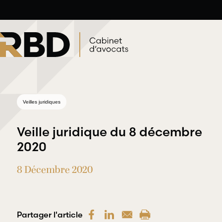
Aller
au
contenu
Veilles juridiques
Veille juridique du 8 décembre
2020
8 Décembre 2020
Droit du
Droit
travail et de
professionnel
l’emploi
et
déontologique
Partager l'article
RBD Avocats