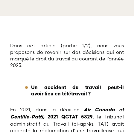
offre une
gamme
RBD Avocats offre
complète de
tous les services
services
nécessaires à la
professionnels
défense de
dans tous les
salariés et de
champs
professionnels
d’expertises
œuvrant dans
Dans cet article (partie 1/2), nous vous
reliés au droit
divers domaines
proposons de revenir sur des décisions qui ont
du travail et
d’emploi.
de l’emploi.
marqué le droit du travail au courant de l’année
2023.
Un accident du travail peut-il
avoir lieu en télétravail ?
En 2021, dans la décision
Air Canada et
, le Tribunal
Gentille-Patti
, 2021 QCTAT 5829
administratif du Travail (ci-après, TAT) avait
accepté la réclamation d’une travailleuse qui