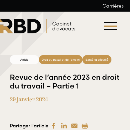
Carrières
Aller
au
contenu
Article
Droit du travail et de l’emploi
Santé et sécurité
Revue de l’année 2023 en droit
du travail – Partie 1
29 janvier 2024
Droit du
Droit
travail et
professionnel
de l’emploi
et
déontologique
Partager l'article
RBD Avocats