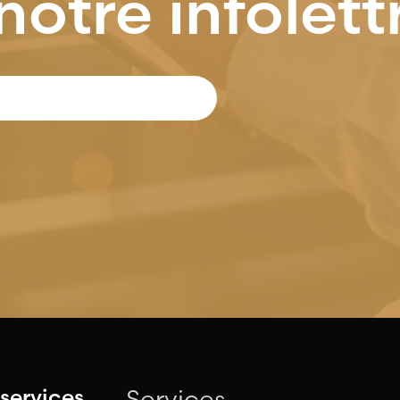
notre infolett
services,
Services