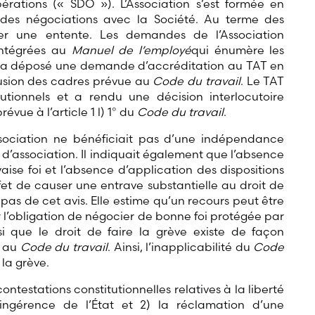
pérations (« SDO »). L’Association s’est formée en
s des négociations avec la Société. Au terme des
ner une entente. Les demandes de l’Association
intégrées au
Manuel de l’employé
qui énumère les
on a déposé une demande d’accréditation au TAT en
usion des cadres prévue au
Code du travail
. Le TAT
tionnels et a rendu une décision interlocutoire
vue à l’article 1 l) 1° du
Code du travail
.
ssociation ne bénéficiait pas d’une indépendance
té d’association. Il indiquait également que l’absence
se foi et l’absence d’application des dispositions
fet de causer une entrave substantielle au droit de
pas de cet avis. Elle estime qu’un recours peut être
r l’obligation de négocier de bonne foi protégée par
ssi que le droit de faire la grève existe de façon
u au
Code du travail
. Ainsi, l’inapplicabilité du
Code
la grève.
ntestations constitutionnelles relatives à la liberté
 ingérence de l’État et 2) la réclamation d’une