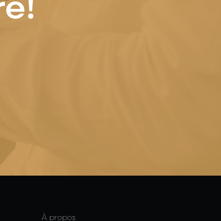
re!
À propos