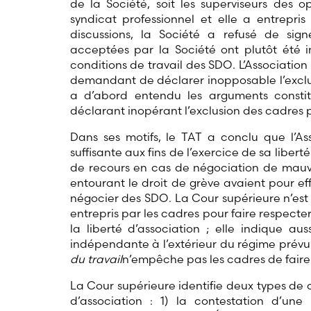
de la Société, soit les superviseurs des o
syndicat professionnel et elle a entrepri
discussions, la Société a refusé de sig
acceptées par la Société ont plutôt été 
conditions de travail des SDO. L’Associati
demandant de déclarer inopposable l’excl
a d’abord entendu les arguments constitu
déclarant inopérant l’exclusion des cadres pré
Dans ses motifs, le TAT a conclu que l’A
suffisante aux fins de l’exercice de sa liber
de recours en cas de négociation de mauvai
entourant le droit de grève avaient pour ef
négocier des SDO. La Cour supérieure n’est 
entrepris par les cadres pour faire respecte
la liberté d’association ; elle indique au
indépendante à l’extérieur du régime prév
du travail
n’empêche pas les cadres de faire 
La Cour supérieure identifie deux types de co
d’association : 1) la contestation d’une