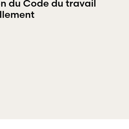
on du Code du travail
el et pénal.
ellement