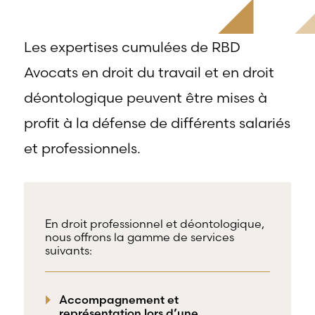
offre une
gamme
RBD Avocats offre
complète de
tous les services
services
nécessaires à la
Les expertises cumulées de RBD
professionnels
défense de
Avocats en droit du travail et en droit
dans tous les
salariés et de
champs
professionnels
déontologique peuvent être mises à
d’expertises
œuvrant dans
reliés au droit
divers domaines
profit à la défense de différents salariés
du travail et
d’emploi.
de l’emploi.
et professionnels.
En droit professionnel et déontologique,
nous offrons la gamme de services
suivants:
Accompagnement et
représentation lors d’une