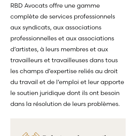
offre une
RBD Avocats offre une gamme
gamme
RBD Avocats offre
complète de
tous les services
complète de services professionnels
services
nécessaires à la
professionnels
défense de
aux syndicats, aux associations
dans tous les
salariés et de
champs
professionnels
professionnelles et aux associations
d’expertises
œuvrant dans
reliés au droit
divers domaines
d’artistes, à leurs membres et aux
du travail et
d’emploi.
travailleurs et travailleuses dans tous
de l’emploi.
les champs d’expertise reliés au droit
du travail et de l’emploi et leur apporte
le soutien juridique dont ils ont besoin
dans la résolution de leurs problèmes.