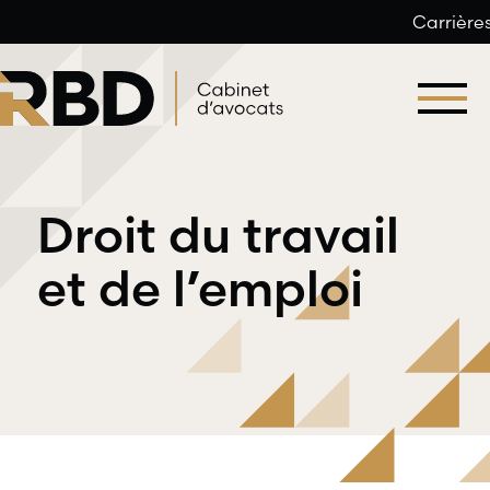
Carrière
Aller
au
contenu
Droit du travail
et de l’emploi
Droit du
Droit
travail et
professionnel
de l’emploi
et
déontologique
RBD Avocats