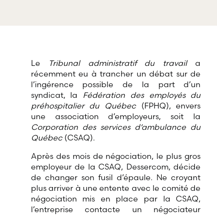
offre une
gamme
RBD Avocats offre
complète de
tous les services
services
nécessaires à la
professionnels
défense de
dans tous les
salariés et de
champs
professionnels
Le
Tribunal administratif du travail
a
d’expertises
œuvrant dans
récemment eu à trancher un débat sur de
reliés au droit
divers domaines
l’ingérence possible de la part d’un
du travail et
d’emploi.
de l’emploi.
syndicat, la
Fédération des employés du
préhospitalier du Québec
(FPHQ), envers
une association d’employeurs, soit la
Corporation des services d’ambulance du
Québec
(CSAQ).
Après des mois de négociation, le plus gros
employeur de la CSAQ, Dessercom, décide
de changer son fusil d’épaule. Ne croyant
plus arriver à une entente avec le comité de
négociation mis en place par la CSAQ,
l’entreprise contacte un négociateur