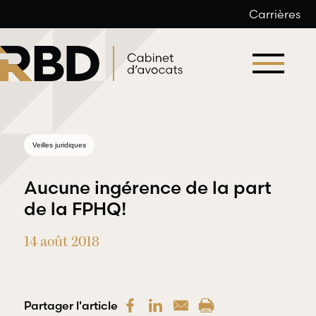
Carrières
Aller
au
contenu
Veilles juridiques
Aucune ingérence de la part
de la FPHQ!
14 août 2018
Droit du
Droit
travail et
professionnel
de l’emploi
et
déontologique
Partager l'article
RBD Avocats