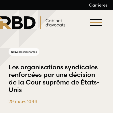
Carrières
Aller
au
contenu
Nouvelles importantes
Les organisations syndicales
renforcées par une décision
de la Cour suprême de États-
Droit du
Unis
Droit
travail et
professionnel
de l’emploi
29 mars 2016
et
déontologique
RBD Avocats