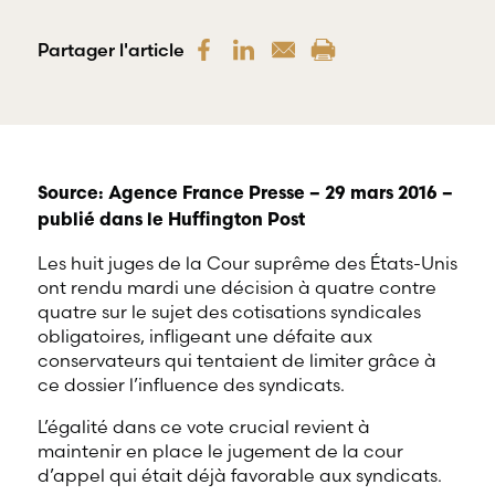
offre une
gamme
RBD Avocats offre
complète de
Partager l'article
tous les services
services
nécessaires à la
professionnels
défense de
dans tous les
salariés et de
champs
professionnels
d’expertises
œuvrant dans
reliés au droit
divers domaines
du travail et
d’emploi.
Source: Agence France Presse – 29 mars 2016 –
de l’emploi.
publié dans le Huffington Post
Les huit juges de la Cour suprême des États-Unis
ont rendu mardi une décision à quatre contre
quatre sur le sujet des cotisations syndicales
obligatoires, infligeant une défaite aux
conservateurs qui tentaient de limiter grâce à
ce dossier l’influence des syndicats.
L’égalité dans ce vote crucial revient à
maintenir en place le jugement de la cour
d’appel qui était déjà favorable aux syndicats.