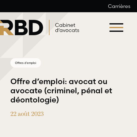
Carrières
Aller
au
contenu
Offres d'emploi
Offre d’emploi: avocat ou
avocate (criminel, pénal et
déontologie)
Droit du
Droit
travail et
22 août 2023
professionnel
de l’emploi
et
déontologique
RBD Avocats