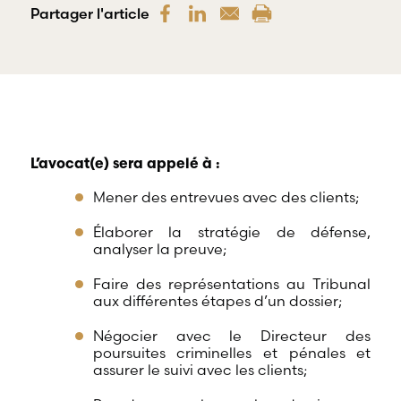
offre une
Partager l'article
gamme
RBD Avocats offre
complète de
tous les services
services
nécessaires à la
professionnels
défense de
dans tous les
salariés et de
champs
professionnels
d’expertises
œuvrant dans
reliés au droit
divers domaines
du travail et
d’emploi.
L’avocat(e) sera appelé à :
de l’emploi.
Mener des entrevues avec des clients;
Élaborer la stratégie de défense,
analyser la preuve;
Faire des représentations au Tribunal
aux différentes étapes d’un dossier;
Négocier avec le Directeur des
poursuites criminelles et pénales et
assurer le suivi avec les clients;