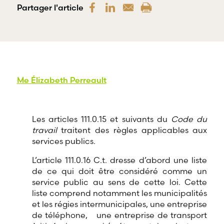
offre une
Partager l'article
gamme
RBD Avocats offre
complète de
tous les services
services
nécessaires à la
professionnels
défense de
dans tous les
salariés et de
champs
professionnels
d’expertises
œuvrant dans
reliés au droit
divers domaines
Me Élizabeth Perreault
du travail et
d’emploi.
de l’emploi.
Les articles 111.0.15 et suivants du
Code du
travail
traitent des règles applicables aux
services publics.
L’article 111.0.16 C.t. dresse d’abord une liste
de ce qui doit être considéré comme un
service public au sens de cette loi. Cette
liste comprend notamment les municipalités
et les régies intermunicipales, une entreprise
de téléphone, une entreprise de transport