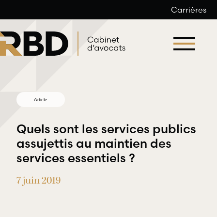
Carrières
Aller
au
contenu
Article
Quels sont les services publics
assujettis au maintien des
services essentiels ?
Droit du
Droit
travail et
7 juin 2019
professionnel
de l’emploi
et
déontologique
RBD Avocats