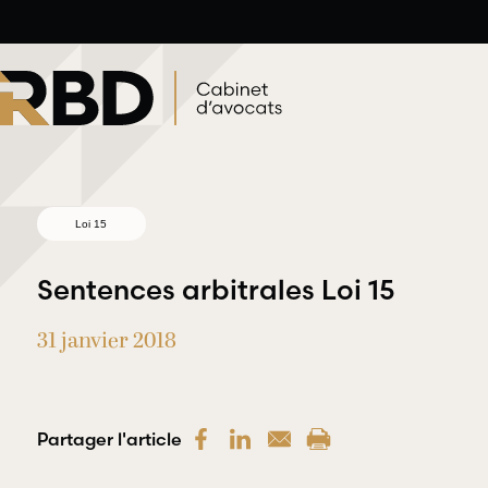
Aller
au
contenu
Loi 15
Sentences arbitrales Loi 15
31 janvier 2018
Droit du travail et de
Droit p
l’emploi
déonto
Partager l'article
RBD Avocats offre une gamme
RBD Avoc
complète de services
services 