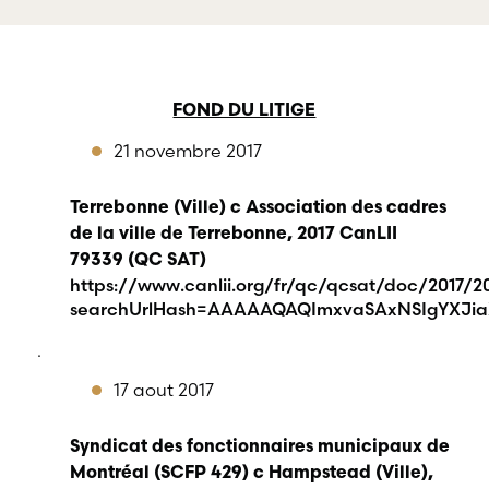
professionnels dans tous les
défense 
champs d’expertises reliés au
professi
droit du travail et de l’emploi.
divers d
FOND DU LITIGE
21 novembre 2017
Terrebonne (Ville) c Association des cadres
de la ville de Terrebonne, 2017 CanLII
79339 (QC SAT)
https://www.canlii.org/fr/qc/qcsat/doc/2017/20
searchUrlHash=AAAAAQAQImxvaSAxNSIgYXJia
.
17 aout 2017
Syndicat des fonctionnaires municipaux de
Montréal (SCFP 429) c Hampstead (Ville),