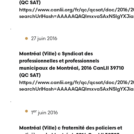
(QC SAT)
https://www.canlii.org/fr/qc/qcsat/doc/2016/20
searchUrlHash=AAAAAQAQImxvaSAxNSIgYXJia
.
27 juin 2016
Montréal (Ville) c Syndicat des
professionnelles et professionnels
municipaux de Montréal, 2016 CanLII 39710
(QC SAT)
https://www.canlii.org/fr/qc/qcsat/doc/2016/20
searchUrlHash=AAAAAQAQImxvaSAxNSIgYXJia
.
er
1
juin 2016
Montréal (Ville) c fraternité des policiers et