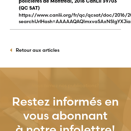
policières de Montréal, 2016 CanLII 39703
(QC SAT)
https://www.canlii.org/fr/qc/qcsat/doc/2016/20
searchUrlHash=AAAAAQAQImxvaSAxNSIgYXJia
Retour aux articles
Vous aimez nos publications?
Restez informés en
vous abonnant
à notre infolettre!