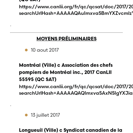
(QC SAT)
https://www.canlii.org/fr/qc/qcsat/doc/2017/201
searchUrlHash=AAAAAQAuImxvaSBmYXZvcmlz
.
MOYENS PRÉLIMINAIRES
10 aout 2017
Montréal (Ville) c Association des chefs
pompiers de Montréal inc., 2017 CanLII
55595 (QC SAT)
https://www.canlii.org/fr/qc/qcsat/doc/2017/20
searchUrlHash=AAAAAQAQImxvaSAxNSIgYXJia
.
13 juillet 2017
Longueuil (Ville) c Syndicat canadien de la