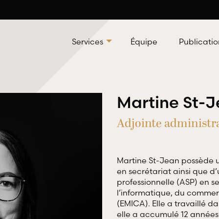
Services
Équipe
Publicatio
Martine St-
Adjointe administra
Martine St-Jean possède u
en secrétariat ainsi que d’
Droit professionnel et
Droit
professionnelle (ASP) en se
déontologique
l’informatique, du commer
RBD Av
(EMICA). Elle a travaillé 
servic
RBD Avocats offre tous les services
elle a accumulé 12 années
leur d
nécessaires à la défense de salariés et