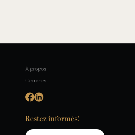
À propos
Carrières
Restez informés!