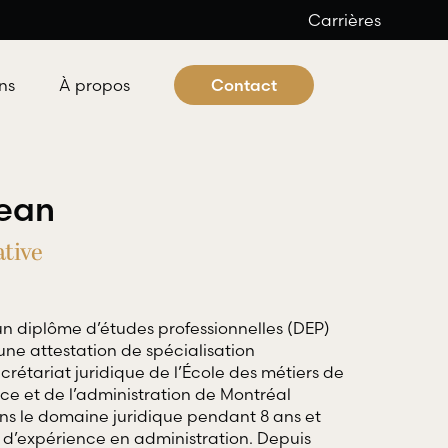
Carrières
ns
À propos
Contact
Jean
tive
n diplôme d’études professionnelles (DEP)
une attestation de spécialisation
 criminel et pénal
crétariat juridique de l’École des métiers de
ce et de l’administration de Montréal
ocats offre aux individus tous les
dans le domaine juridique pendant 8 ans et
es professionnels nécessaires à
 d’expérience en administration. Depuis
éfense dans les domaines du droit