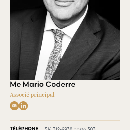
offre une
gamme
RBD Avocats offre
complète de
tous les services
services
nécessaires à la
professionnels
défense de
dans tous les
salariés et de
champs
professionnels
d’expertises
œuvrant dans
reliés au droit
divers domaines
du travail et
d’emploi.
de l’emploi.
Me Mario Coderre
Associé principal
514 312-9938 poste 303
TÉLÉPHONE