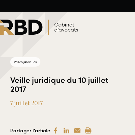
Aller
au
contenu
Veilles juridiques
Veille juridique du 10 juillet
2017
7 juillet 2017
Droit du travail
Droit
et de l’emploi
professionnel
et
RBD Avocats offre
une gamme
déontologique
Partager l'article