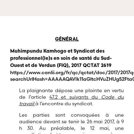
complète de
services
RBD Avocats offre
professionnels
tous les services
dans tous les
nécessaires à la
champs
défense de
d’expertises reliés
salariés et de
au droit du travail
professionnels
et de l’emploi.
GÉNÉRAL
œuvrant dans
divers domaines
Muhimpundu Kamhogo et Syndicat des
d’emploi.
professionnel(le)s en soin de santé du Sud-
Ouest et de Verdun (FIQ), 2017 QCTAT 2619
https://www.canlii.org/fr/qc/qctat/doc/2017/2017q
searchUrlHash=AAAAAQAVIk11aGltcHVuZHUgS2Fta
La plaignante dépose une plainte en vertu
de l’article
47.2 et suivants du
Code du
travail
à l’encontre du syndicat.
Les parties sont convoquées à une
audience devant se tenir le 26 mai 2017, à 9
h 30. Au préalable, le 12 mai, une