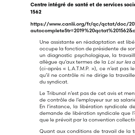
Centre intégré de santé et de services so
1562
https://www.canlii.org/fr/qc/qctat/doc/20
autocompleteStr=2019%20qctat%201562&a
Une assistante en réadaptation est lib
occupe la fonction de présidente de son
un diagnostic psychologique, la travail
allègue qu’aux termes de la
Loi sur les
(ci-après « L.A.T.M.P. »), ce n’est pas 
qu’il ne contrôle ni ne dirige la travai
du syndicat.
Le Tribunal n’est pas de cet avis et men
de contrôle de l’employeur sur sa salari
En l’instance, la libération syndicale 
demande de libération syndicale que l’em
que le prévoit par la convention collecti
Quant aux conditions de travail de la 