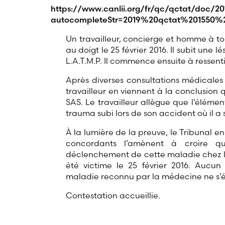
https://www.canlii.org/fr/qc/qctat/doc/20
autocompleteStr=2019%20qctat%201550%
Un travailleur, concierge et homme à tout
au doigt le 25 février 2016. Il subit une 
L.A.T.M.P. Il commence ensuite à ressen
Après diverses consultations médicales 
travailleur en viennent à la conclusion 
SAS. Le travailleur allègue que l’éléme
trauma subi lors de son accident où il a 
À la lumière de la preuve, le Tribunal en
concordants l’amènent à croire q
déclenchement de cette maladie chez le t
été victime le 25 février 2016. Aucu
maladie reconnu par la médecine ne s’ét
Contestation accueillie.