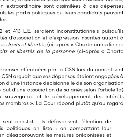
on extraordinaire sont assimilées à des dépenses
 seuls les partis politiques ou leurs candidats peuvent
les.
 et 413 L.E. seraient inconstitutionnels puisqu’ils
és d’association et d’expression inscrites autant à
 droits et libertés
(ci-après « Charte canadienne
its et libertés de la personne
(ci-après « Charte
penses effectuées par la CSN lors du conseil sont
La CSN arguait que ses dépenses étaient engagées à
nion d’une instance décisionnelle de son organisation
but d’une association de salariés selon l’article 1a)
 la sauvegarde et le développement des intérêts
ses membres ». La Cour répond plutôt qu’au regard
ul constat : ils défavorisent l’élection de
s politiques en liste : en combattant leur
en désapprouvant les mesures préconisées et