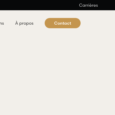
Carrières
ns
À propos
Contact
 criminel et pénal
ocats offre aux individus tous les
es professionnels nécessaires à
éfense dans les domaines du droit