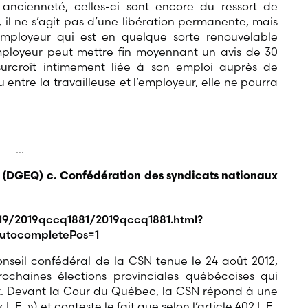
ancienneté, celles-ci sont encore du ressort de
 il ne s’agit pas d’une libération permanente, mais
’employeur qui est en quelque sorte renouvelable
mployeur peut mettre fin moyennant un avis de 30
 surcroît intimement liée à son emploi auprès de
u entre la travailleuse et l’employeur, elle ne pourra
…
 (DGEQ) c. Confédération des syndicats nationaux
19/2019qccq1881/2019qccq1881.html?
utocompletePos=1
onseil confédéral de la CSN tenue le 24 août 2012,
rochaines élections provinciales québécoises qui
nt. Devant la Cour du Québec, la CSN répond à une
 L.E. ») et conteste le fait que selon l’article 402 L.E.,