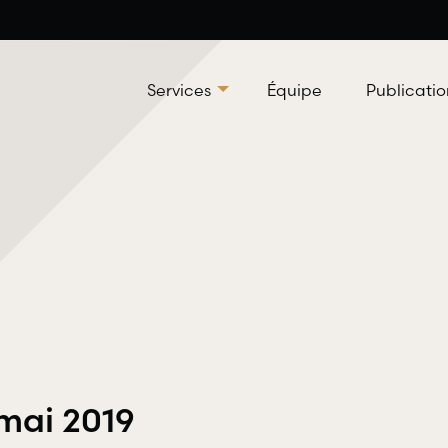
Services
Équipe
Publicatio
Droit professionnel et
Droit
déontologique
RBD Av
 mai 2019
servic
RBD Avocats offre tous les services
leur d
nécessaires à la défense de salariés et