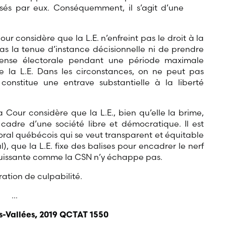
sés par eux. Conséquemment, il s’agit d’une
Cour considère que la L.E. n’enfreint pas le droit à la
t pas la tenue d’instance décisionnelle ni de prendre
pense électorale pendant une période maximale
e la L.E. Dans les circonstances, on ne peut pas
constitue une entrave substantielle à la liberté
 la Cour considère que la L.E., bien qu’elle la brime,
e cadre d’une société libre et démocratique. Il est
oral québécois qui se veut transparent et équitable
), que la L.E. fixe des balises pour encadrer le nerf
 puissante comme la CSN n’y échappe pas.
ation de culpabilité.
…
s-Vallées, 2019 QCTAT 1550