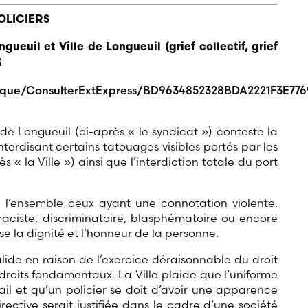
OLICIERS
ngueuil et Ville de Longueuil (grief collectif, grief
5
ridique/ConsulterExtExpress/BD9634852328BDA2221F3E77
s de Longueuil (ci-après « le syndicat ») conteste la
nterdisant certains tatouages visibles portés par les
s « la Ville ») ainsi que l’interdiction totale du port
ns l’ensemble ceux ayant une connotation violente,
raciste, discriminatoire, blasphématoire ou encore
e la dignité et l’honneur de la personne.
valide en raison de l’exercice déraisonnable du droit
 droits fondamentaux. La Ville plaide que l’uniforme
il et qu’un policier se doit d’avoir une apparence
irective serait justifiée dans le cadre d’une société