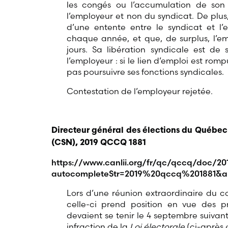
les congés ou l’accumulation de son 
l’employeur et non du syndicat. De plus,
d’une entente entre le syndicat et l
chaque année, et que, de surplus, l’e
jours. Sa libération syndicale est de
l’employeur : si le lien d’emploi est romp
pas poursuivre ses fonctions syndicales.
Contestation de l’employeur rejetée.
Directeur général des élections du Québec
(CSN), 2019 QCCQ 1881
https://www.canlii.org/fr/qc/qccq/doc/20
autocompleteStr=2019%20qccq%201881&a
Lors d’une réunion extraordinaire du c
celle-ci prend position en vue des p
devaient se tenir le 4 septembre suiva
infraction de la
Loi électorale
(ci-après «