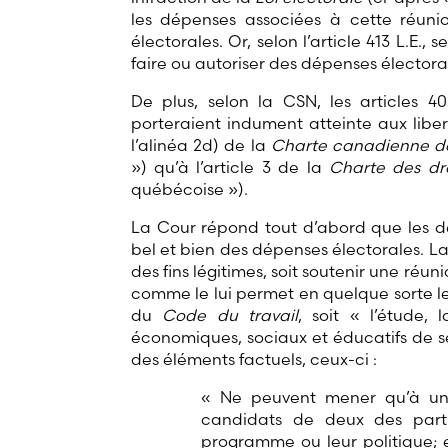
les dépenses associées à cette réuni
électorales. Or, selon l’article 413 L.E.,
faire ou autoriser des dépenses électora
De plus, selon la CSN, les articles 402
porteraient indument atteinte aux libert
l’alinéa 2d) de la
Charte canadienne des
») qu’à l’article 3 de la
Charte des dro
québécoise »).
La Cour répond tout d’abord que les dé
bel et bien des dépenses électorales. 
des fins légitimes, soit soutenir une réu
comme le lui permet en quelque sorte le 
du
Code du travail
, soit « l’étude,
économiques, sociaux et éducatifs de 
des éléments factuels, ceux-ci :
« Ne peuvent mener qu’à un se
candidats de deux des parti
programme ou leur politique; 