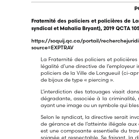
P
Fraternité des policiers et policières de Lo
syndical et Mahalia Bryant), 2019 QCTA 10
https://soquij.qc.ca/portail/rechercheju
source=EXPTRAV
La Fraternité des policiers et policière
légalité d’une directive de l’employeur i
policiers de la Ville de Longueuil (ci-aprè
de bijoux de type « piercing ».
L’interdiction des tatouages visait da
dégradante, associée à la criminalité, 
ayant une image ou un symbole qui bless
Selon le syndicat, la directive serait in
de gérance et de l’atteinte illégale aux
est une composante essentielle du trava
soignée et respectable. Se faisant, la d