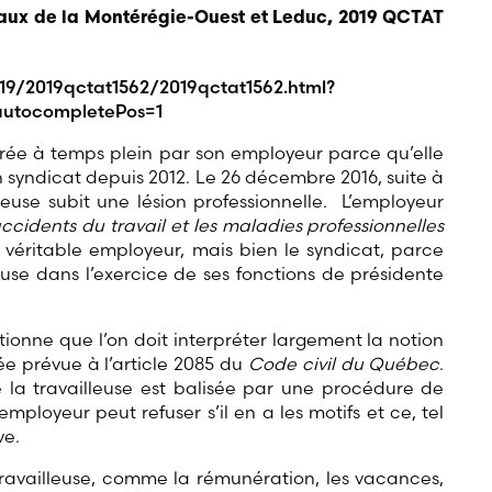
ciaux de la Montérégie-Ouest et Leduc, 2019 QCTAT
19/2019qctat1562/2019qctat1562.html?
utocompletePos=1
érée à temps plein par son employeur parce qu’elle
 syndicat depuis 2012. Le 26 décembre 2016, suite à
leuse subit une lésion professionnelle. L’employeur
 accidents du travail et les maladies professionnelles
le véritable employeur, mais bien le syndicat, parce
lleuse dans l’exercice de ses fonctions de présidente
tionne que l’on doit interpréter largement la notion
ée prévue à l’article 2085 du
Code civil du Québec
.
de la travailleuse est balisée par une procédure de
ployeur peut refuser s’il en a les motifs et ce, tel
ve.
travailleuse, comme la rémunération, les vacances,