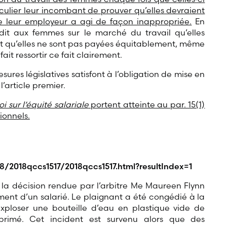
culier leur incombant de prouver qu’elles devraient
 leur employeur a agi de façon inappropriée.
En
dit aux femmes sur le marché du travail qu’elles
ait qu’elles ne sont pas payées équitablement, même
ait ressortir ce fait clairement.
es législatives satisfont à l’obligation de mise en
’article premier.
oi sur l’équité salariale
portent atteinte au par. 15(1)
ionnels.
8/2018qccs1517/2018qccs1517.html?resultIndex=1
 la décision rendue par l’arbitre Me Maureen Flynn
ment d’un salarié. Le plaignant a été congédié à la
 exploser une bouteille d’eau en plastique vide de
rimé. Cet incident est survenu alors que des