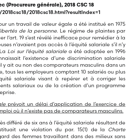
c (Procureure générale), 2018 CSC 18
/2018csc18/2018csc18.html?resultIndex=1
ur un travail de valeur égale a été institué en 1975
libertés de la personne
. Le régime de plaintes par
r l’art. 19 s’est révélé inefficace pour remédier à la
uses n’avaient pas accès à l’équité salariale s’il n’y
 La
Loi sur l’équité salariale
a été adoptée en 1996
naissait l’existence d’une discrimination salariale
’il y ait ou non des comparateurs masculins dans un
, tous les employeurs comptant 10 salariés ou plus
ité salariale visant à repérer et à corriger les
ements salariaux ou de la création d’un programme
reprise.
ale
prévoit un délai d’application de l’exercice de
emploi où il n’existe pas de comparateurs masculins.
s différé de six ans à l’équité salariale résultant de
stituait une violation du par. 15(1) de la
Charte
gard des femmes travaillant dans des milieux sans