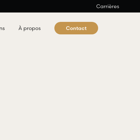
Carrières
ns
À propos
Contact
 criminel et pénal
ocats offre aux individus tous les
es professionnels nécessaires à
éfense dans les domaines du droit