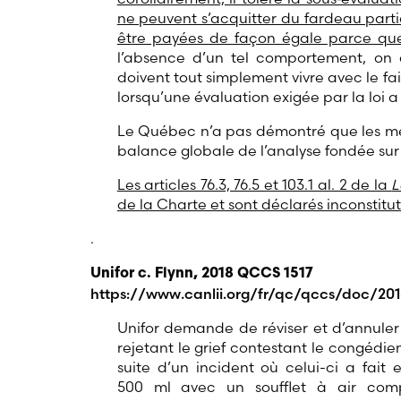
ne peuvent s’acquitter du fardeau parti
être payées de façon égale parce que
l’absence d’un tel comportement, on 
doivent tout simplement vivre avec le f
lorsqu’une évaluation exigée par la loi a f
Le Québec n’a pas démontré que les mesur
balance globale de l’analyse fondée sur l
Les articles 76.3, 76.5 et 103.1 al. 2 de la
L
de la Charte et sont déclarés inconstitut
.
Unifor c. Flynn, 2018 QCCS 1517
https://www.canlii.org/fr/qc/qccs/doc/201
Unifor demande de réviser et d’annuler
rejetant le grief contestant le congédie
suite d’un incident où celui-ci a fait
500 ml avec un soufflet à air comp