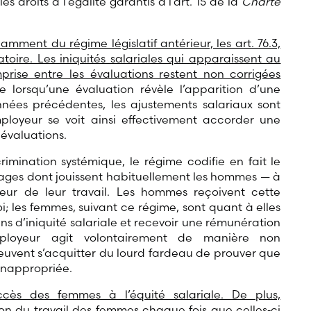
s droits à l’égalité garantis à l’art. 15 de la
Charte
ment du régime législatif antérieur, les art. 76.3,
natoire. Les iniquités salariales qui apparaissent au
rise entre les évaluations restent non corrigées
lorsqu’une évaluation révèle l’apparition d’une
nnées précédentes, les ajustements salariaux sont
mployeur se voit ainsi effectivement accorder une
 évaluations.
rimination systémique, le régime codifie en fait le
ages dont jouissent habituellement les hommes — à
leur de leur travail. Les hommes reçoivent cette
; les femmes, suivant ce régime, sont quant à elles
s d’iniquité salariale et recevoir une rémunération
ployeur agit volontairement de manière non
peuvent s’acquitter du lourd fardeau de prouver que
 inappropriée.
cès des femmes à l’équité salariale. De plus,
tion du travail des femmes chaque fois que celles‑ci