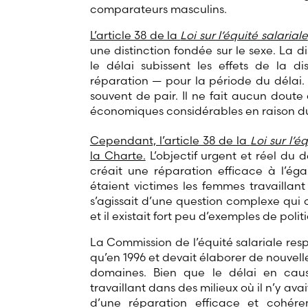
comparateurs masculins.
L’article 38 de la
Loi sur l’équité salariale
une distinction fondée sur le sexe. La d
le délai subissent les effets de la d
réparation — pour la période du délai. S
souvent de pair. Il ne fait aucun dout
économiques considérables en raison du
Cependant, l’article 38 de la
Loi sur l’é
la Charte.
L’objectif urgent et réel du d
créait une réparation efficace à l’éga
étaient victimes les femmes travaillan
s’agissait d’une question complexe qui
et il existait fort peu d’exemples de poli
La Commission de l’équité salariale res
qu’en 1996 et devait élaborer de nouvell
domaines. Bien que le délai en caus
travaillant dans des milieux où il n’y a
d’une réparation efficace et cohére