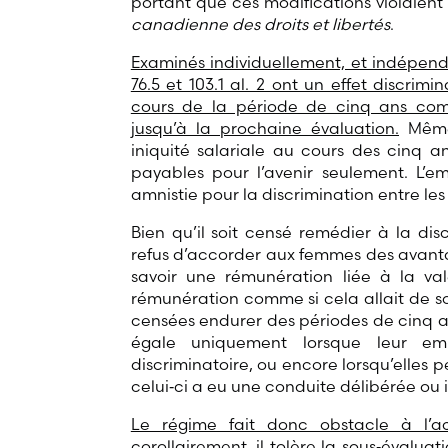
portant que ces modifications violaient le
canadienne des droits et libertés
.
Examinés individuellement, et indépendam
76.5 et 103.1 al. 2 ont un effet discrimi
cours de la période de cinq ans comp
jusqu’à la prochaine évaluation.
Même 
iniquité salariale au cours des cinq a
payables pour l’avenir seulement. L’e
amnistie pour la discrimination entre les
Bien qu’il soit censé remédier à la disc
refus d’accorder aux femmes des avant
savoir une rémunération liée à la va
rémunération comme si cela allait de soi
censées endurer des périodes de cinq an
égale uniquement lorsque leur em
discriminatoire, ou encore lorsqu’elles 
celui‑ci a eu une conduite délibérée ou
Le régime fait donc obstacle à l’ac
corollairement, il tolère la sous‑évalua