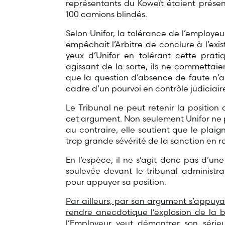
représentants du Koweït étaient présen
100 camions blindés.
Selon Unifor, la tolérance de l’employeu
empêchait l’Arbitre de conclure à l’ex
yeux d’Unifor en tolérant cette pratiq
agissant de la sorte, ils ne commettaie
que la question d’absence de faute n’a p
cadre d’un pourvoi en contrôle judiciair
Le Tribunal ne peut retenir la position 
cet argument. Non seulement Unifor ne p
au contraire, elle soutient que le pla
trop grande sévérité de la sanction en 
En l’espèce, il ne s’agit donc pas d’un
soulevée devant le tribunal administr
pour appuyer sa position.
Par ailleurs, par son argument s’appuya
rendre anecdotique l’explosion de la b
l’Employeur veut démontrer son série