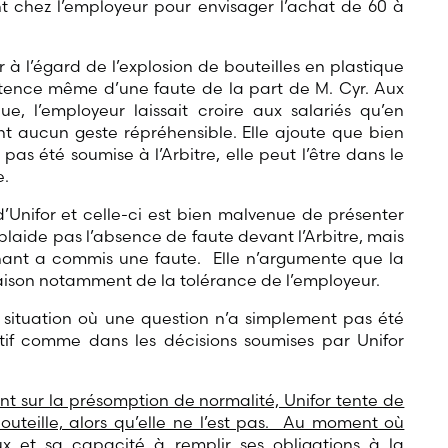
t chez l’employeur pour envisager l’achat de 60 à
r à l’égard de l’explosion de bouteilles en plastique
istence même d’une faute de la part de M. Cyr. Aux
ue, l’employeur laissait croire aux salariés qu’en
nt aucun geste répréhensible. Elle ajoute que bien
as été soumise à l’Arbitre, elle peut l’être dans le
e.
d’Unifor et celle-ci est bien malvenue de présenter
laide pas l’absence de faute devant l’Arbitre, mais
ignant a commis une faute. Elle n’argumente que la
raison notamment de la tolérance de l’employeur.
e situation où une question n’a simplement pas été
atif comme dans les décisions soumises par Unifor
nt sur la présomption de normalité, Unifor tente de
outeille, alors qu’elle ne l’est pas. Au moment où
ux et sa capacité à remplir ses obligations à la