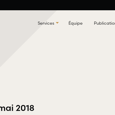
Services
Équipe
Publicatio
Droit professionnel et
Droit
déontologique
RBD Av
 mai 2018
servic
RBD Avocats offre tous les services
leur d
nécessaires à la défense de salariés et