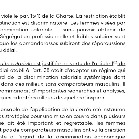
viole le par. 15(1) de la Charte.
La restriction établit
istinction est discriminatoire. Les femmes visées par
iscrimination salariale — sans pouvoir obtenir de
égrégation professionnelle et faibles salaires vont
e que les demanderesses subiront des répercussions
 délai.
er
quité salariale
est justifiée en vertu de l’article 1
de
élai établi à l’art. 38 était d’adopter un régime qui
rd de la discrimination salariale systémique dont
t dans des milieux sans comparateurs masculins. Il
 commandait d’importantes recherches et analyses,
tiques adoptées ailleurs desquelles s’inspirer.
ponsable de l’application de la
Loi
n’a été instaurée
es stratégies pour une mise en œuvre dans plusieurs
e ait été important et regrettable, les femmes
vait pas de comparateurs masculins ont vu la création
nte à l’égard de la discrimination économique