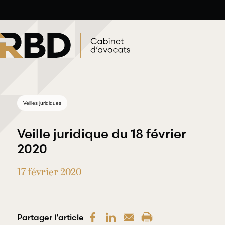
Aller
au
contenu
Veilles juridiques
Veille juridique du 18 février
2020
17 février 2020
Droit du travail et
Droit profess
de l’emploi
et déontolog
RBD Avocats offre une
RBD Avocats offr
gamme complète de
Partager l'article
les services néce