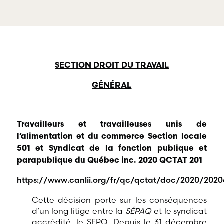
services professionnels
à la défense de s
dans tous les champs
et de professionn
d’expertises reliés au
œuvrant dans di
droit du travail et de
domaines d’empl
l’emploi.
SECTION DROIT DU TRAVAIL
GÉNÉRAL
Travailleurs et travailleuses unis de
l’alimentation et du commerce Section locale
501 et Syndicat de la fonction publique et
parapublique du Québec inc. 2020 QCTAT 201
https://www.canlii.org/fr/qc/qctat/doc/2020/2020
Cette décision porte sur les conséquences
d’un long litige entre la
SÉPAQ
et le syndicat
accrédité, le SFPQ. Depuis le 31 décembre