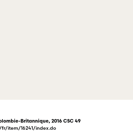
crimin
de professionnels œuvrant dans divers
domaines d’emploi.
Colombie-Britannique, 2016 CSC 49
/fr/item/16241/index.do