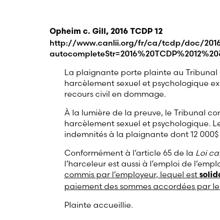
Opheim c. Gill, 2016 TCDP 12
http://www.canlii.org/fr/ca/tcdp/doc/201
autocompleteStr=2016%20TCDP%2012%20
La plaignante porte plainte au Tribunal
harcèlement sexuel et psychologique exer
recours civil en dommage.
À la lumière de la preuve, le Tribunal c
harcèlement sexuel et psychologique. L
indemnités à la plaignante dont 12 000$
Conformément à l’article 65 de la
Loi ca
l’harceleur est aussi à l’emploi de l’emp
commis par l’employeur, lequel est
soli
paiement des sommes accordées par le 
Plainte accueillie.