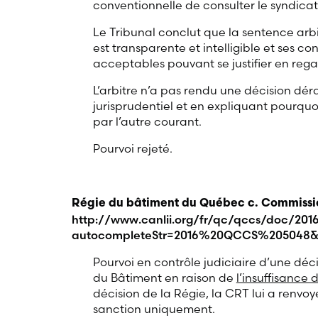
conventionnelle de consulter le syndicat
Le Tribunal conclut que la sentence arbi
est transparente et intelligible et ses c
acceptables pouvant se justifier en regar
L’arbitre n’a pas rendu une décision dé
jurisprudentiel et en expliquant pourquo
par l’autre courant.
Pourvoi rejeté.
Régie du bâtiment du Québec c. Commission
http://www.canlii.org/fr/qc/qccs/doc/20
autocompleteStr=2016%20QCCS%205048&
Pourvoi en contrôle judiciaire d’une déc
du Bâtiment en raison de
l’insuffisance 
décision de la Régie, la CRT lui a renvoy
sanction uniquement.