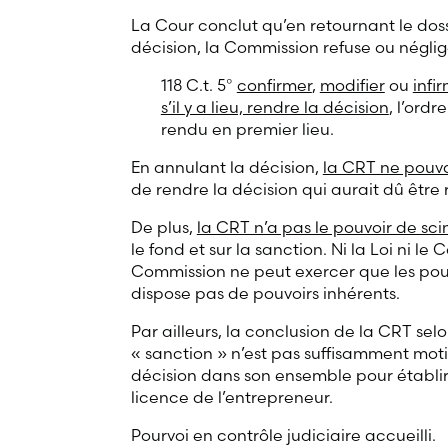
La Cour conclut qu’en retournant le dos
décision, la Commission refuse ou négli
118 C.t. 5°
confirmer
,
modifier
ou
infi
s’il y a lieu, rendre la décision
, l’ordr
rendu en premier lieu.
En annulant la décision,
la CRT ne pouvai
de rendre la décision qui aurait dû être
De plus,
la CRT n’a pas le pouvoir de sci
le fond et sur la sanction. Ni la Loi ni le
Commission ne peut exercer que les pouvo
dispose pas de pouvoirs inhérents.
Par ailleurs, la conclusion de la CRT selo
« sanction » n’est pas suffisamment mot
décision dans son ensemble pour établir s
licence de l’entrepreneur.
Pourvoi en contrôle judiciaire accueilli.