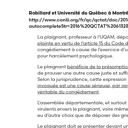
Robillard et Université du Québec à Montr
http://www.canlii.org/fr/qc/qctat/doc/20
autocompleteStr=2016%20QCTAT%206132&
La plaignant, professeur à l’UQAM, dépos
plainte en vertu de l’article 15 du Code d
congédiement à cause de l’exercice d’un
pour harcèlement psychologique.
Le plaignant
bénéficie de la présomption 
de prouver une autre cause juste et suffi
Selon la jurisprudence, cette expression 
invoquée est une cause sérieuse, par opp
véritable du congédiement
.
L’assemblée départementale, et surtout 
virulents envers le plaignant, voire même
eu d’autre choix que de déposer des gr
Le plaignant doit se présenter devant un