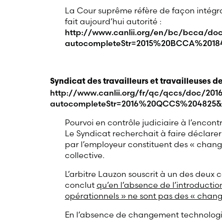
La Cour suprême réfère de façon intégra
fait aujourd’hui autorité :
http://www.canlii.org/en/bc/bcca/do
autocompleteStr=2015%20BCCA%2018
Syndicat des travailleurs et travailleuses 
http://www.canlii.org/fr/qc/qccs/doc/20
autocompleteStr=2016%20QCCS%204825&
Pourvoi en contrôle judiciaire à l’encont
Le Syndicat recherchait à faire déclare
par l’employeur constituent des « chan
collective.
L’arbitre Lauzon souscrit à un des deux c
conclut
qu’en l’absence de l’introducti
opérationnels » ne sont pas des « chan
En l’absence de changement technologiqu