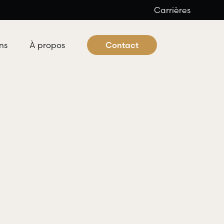
Carrières
ns
À propos
Contact
 criminel et pénal
ocats offre aux individus tous les
es professionnels nécessaires à
éfense dans les domaines du droit