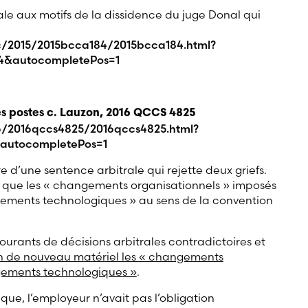
le aux motifs de la dissidence du juge Donal qui
c/2015/2015bcca184/2015bcca184.html?
4&autocompletePos=1
des postes c. Lauzon, 2016 QCCS 4825
16/2016qccs4825/2016qccs4825.html?
autocompletePos=1
re d’une sentence arbitrale qui rejette deux griefs.
r que les « changements organisationnels » imposés
gements technologiques » au sens de la convention
ourants de décisions arbitrales contradictoires et
on de nouveau matériel les « changements
gements technologiques »
.
e, l’employeur n’avait pas l’obligation