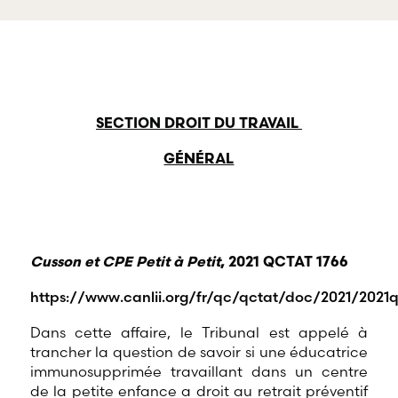
services professionnels
à la défense de 
dans tous les champs
et de profession
d’expertises reliés au
œuvrant dans di
droit du travail et de
domaines d’emp
l’emploi.
SECTION DROIT DU TRAVAIL
GÉNÉRAL
Cusson et CPE Petit à Petit
, 2021 QCTAT 1766
https://www.canlii.org/fr/qc/qctat/doc/2021/2021q
Dans cette affaire, le Tribunal est appelé à
trancher la question de savoir si une éducatrice
immunosupprimée travaillant dans un centre
de la petite enfance a droit au retrait préventif