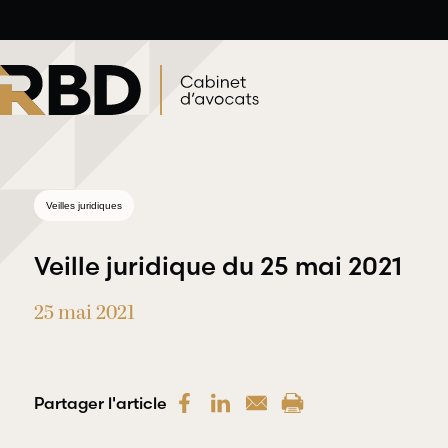
Aller
au
contenu
Veilles juridiques
Veille juridique du 25 mai 2021
25 mai 2021
Droit du travail et
Droit profess
de l’emploi
et déontolog
Partager l'article
RBD Avocats offre une
RBD Avocats off
gamme complète de
les services néc