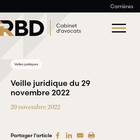
Carrières
Aller
au
contenu
Veilles juridiques
Veille juridique du 29
novembre 2022
29 novembre 2022
Droit du
Droit
travail et
professionnel
de l’emploi
et
déontologique
Partager l'article
RBD Avocats