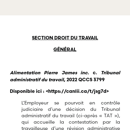
offre une
gamme
RBD Avocats offre
complète de
tous les services
services
nécessaires à la
professionnels
défense de
dans tous les
salariés et de
champs
professionnels
SECTION DROIT DU TRAVAIL
d’expertises
œuvrant dans
reliés au droit
divers domaines
GÉNÉRAL
du travail et
d’emploi.
de l’emploi.
Alimentation Pierre James inc.
c.
Tribunal
administratif du travail
, 2022 QCCS 3799
Disponible ici : <
https://canlii.ca/t/jsg7d
>
L’Employeur se pourvoit en contrôle
judiciaire d’une décision du Tribunal
administratif du travail (ci-après « TAT »),
qui accueille la contestation par la
travailleuse d’une révision administrative