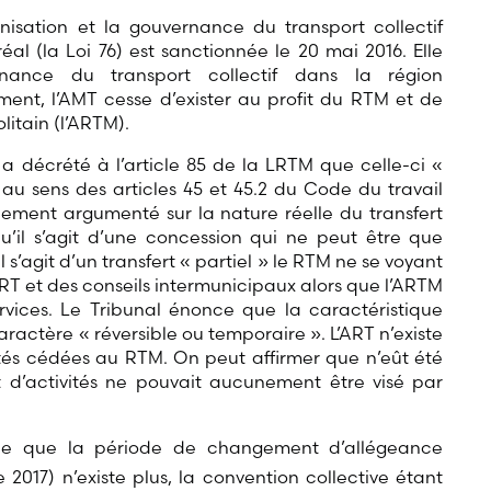
nisation et la gouvernance du transport collectif
al (la Loi 76) est sanctionnée le 20 mai 2016. Elle
rnance du transport collectif dans la région
ment, l’AMT cesse d’exister au profit du RTM et de
litain (l’ARTM).
 a décrété à l’article 85 de la LRTM que celle-ci «
 au sens des articles 45 et 45.2 du Code du travail
uement argumenté sur la nature réelle du transfert
qu’il s’agit d’une concession qui ne peut être que
l s’agit d’un transfert « partiel » le RTM ne se voyant
’ART et des conseils intermunicipaux alors que l’ARTM
ervices. Le Tribunal énonce que la caractéristique
ractère « réversible ou temporaire ». L’ART n’existe
ités cédées au RTM. On peut affirmer que n’eût été
ert d’activités ne pouvait aucunement être visé par
que que la période de changement d’allégeance
017) n’existe plus, la convention collective étant