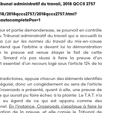
Tribunal administratif du travail, 2018 QCCS 2757
018/2018qccs2757/2018qccs2757.html?
autocompletePos=1
eur et partie demanderesse, se pourvoit en contrôle
 Tribunal administratif du travail qui a accueilli la
 la
Loi sur les normes du travail
du mis-en-cause
rétend que l’arbitre a devant lui la démonstration
ue la preuve est venue étayer le fait de cette
, Simard n’a pas réussi à faire la preuve d’un
essentiel d’un recours logé sous l’article 124 de la
radictoires, appuie chacun des éléments identifiés
guisé, donc un congédiement au sens de l’article
 Crossroads a présenté, quant à elle, une preuve de
qui aurait pu faire échec à la plainte. Le T.A.T. n’a
nt eu égard de ce qui est apparu comme des
nnel.
En l’instance, Crossroads s’applique à faire la
ation de la preuve, et elle convie le Tribunal de