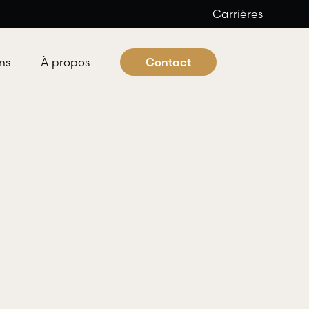
Carrières
ns
À propos
Contact
 criminel et pénal
ocats offre aux individus tous les
es professionnels nécessaires à
éfense dans les domaines du droit