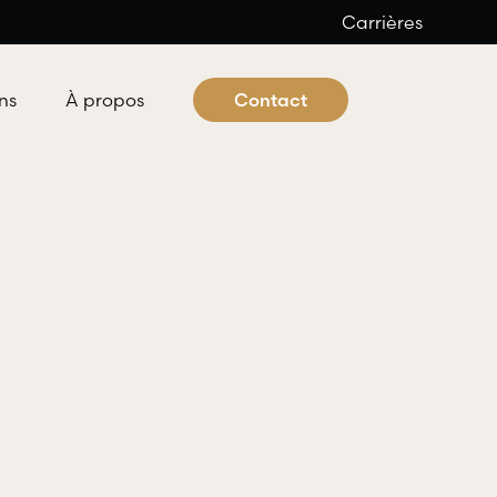
Carrières
ns
À propos
Contact
 criminel et pénal
ocats offre aux individus tous les
es professionnels nécessaires à
éfense dans les domaines du droit