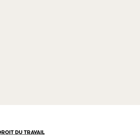
crimin
de professionnels œuvrant dans divers
domaines d’emploi.
DROIT DU TRAVAIL