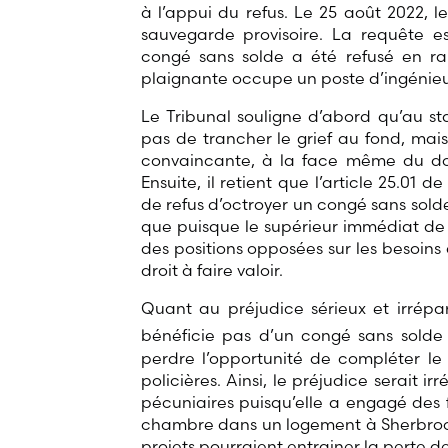
à l’appui du refus. Le 25 août 2022,
sauvegarde provisoire. La requête es
congé sans solde a été refusé en rai
plaignante occupe un poste d’ingénieu
Le Tribunal souligne d’abord qu’au s
pas de trancher le grief au fond, mai
convaincante, à la face même du dossi
Ensuite, il retient que l’article 25.01 
de refus d’octroyer un congé sans solde,
que puisque le supérieur immédiat de l
des positions opposées sur les besoins
droit à faire valoir.
Quant au préjudice sérieux et irrépar
bénéficie pas d’un congé sans solde
perdre l’opportunité de compléter l
policières. Ainsi, le préjudice serait i
pécuniaires puisqu’elle a engagé des 
chambre dans un logement à Sherbroo
projets pourraient entrainer la perte d