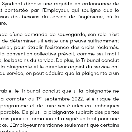
 le Syndicat dépose une requête en ordonnance de
t contestée par l’Employeur, qui souligne que le
son des besoins du service de l’ingénierie, où la
re.
tade d’une demande de sauvegarde, son rôle n’est
s de déterminer s’il existe une preuve suffisamment
er, pour établir l’existence des droits réclamés.
de la convention collective prévoit, comme seul motif
 les besoins du service. De plus, le Tribunal conclut
a plaignante et le directeur adjoint du service ont
 du service, on peut déduire que la plaignante a un
able, le Tribunal conclut que si la plaignante ne
er
 à compter du 1
septembre 2022, elle risque de
e programme et de faire ses études en techniques
rréparable. De plus, la plaignante subirait des pertes
frais pour sa formation et a signé un bail pour une
ke. L’Employeur mentionne seulement que certains
e subventions.