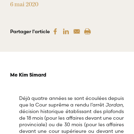
offre une
6 mai 2020
gamme
RBD Avocats offre
complète de
tous les services
services
nécessaires à la
professionnels
défense de
dans tous les
salariés et de
Partager l'article
champs
professionnels
d’expertises
œuvrant dans
reliés au droit
divers domaines
du travail et
d’emploi.
de l’emploi.
Me Kim Simard
Déjà quatre années se sont écoulées depuis
que la Cour suprême a rendu l’arrêt
Jordan,
décision historique établissant des plafonds
de 18 mois (pour les affaires devant une cour
provinciale) ou de 30 mois (pour les affaires
devant une cour supérieure ou devant une