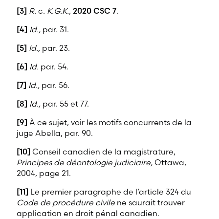
[3]
R.
c
. K.G.K.,
2020 CSC 7
.
[4]
Id.,
par. 31.
[5]
Id.,
par. 23.
[6]
Id.
par. 54.
[7]
Id.,
par. 56.
[8]
Id.,
par. 55 et 77.
[9]
À ce sujet, voir les motifs concurrents de la
juge Abella, par. 90.
[10]
Conseil canadien de la magistrature,
Principes de déontologie judiciaire,
Ottawa,
2004, page 21.
[11]
Le premier paragraphe de l’article 324 du
Code de procédure civile
ne saurait trouver
application en droit pénal canadien.