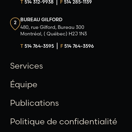
T
514 312-9938
F
514 285-1139
BUREAU GILFORD
2
480, rue Gilford, Bureau 300
Montréal, ( Québec) H2J 1N3
T
514 764-3595
F
514 764-3596
Services
Équipe
Publications
Politique de confidentialité