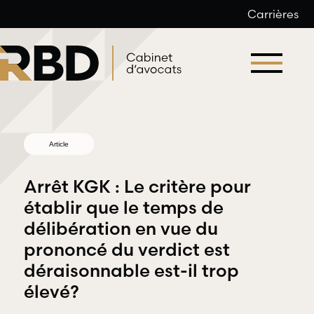
Carrières
Aller
au
contenu
Article
Arrêt KGK : Le critère pour
établir que le temps de
délibération en vue du
Droit du
prononcé du verdict est
Droit
travail et
déraisonnable est-il trop
professionnel
de l’emploi
et
élevé?
déontologique
RBD Avocats