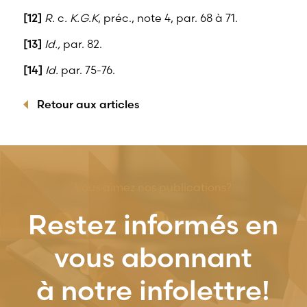
[12]
R.
c
. K.G.K
, préc., note 4, par. 68 à 71.
[13]
Id.,
par. 82.
[14]
Id.
par. 75-76.
Retour aux articles
Vous aimez nos publications?
Restez informés en
vous abonnant
à notre infolettre!