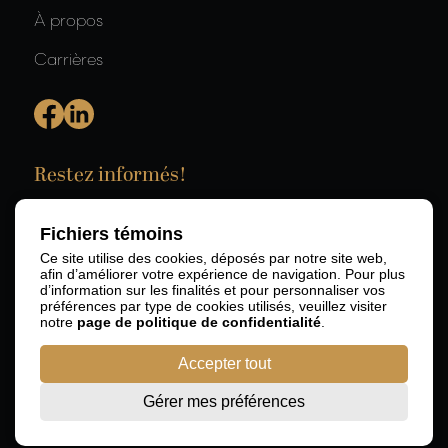
À propos
Carrières
Restez informés!
Fichiers témoins
Ce site utilise des cookies, déposés par notre site web,
afin d’améliorer votre expérience de navigation. Pour plus
d’information sur les finalités et pour personnaliser vos
préférences par type de cookies utilisés, veuillez visiter
notre
page de politique de confidentialité
.
Accepter tout
Gérer mes préférences
© 2026 RBD Avocats SENCRL.
Développement web par
Agence Rubik.