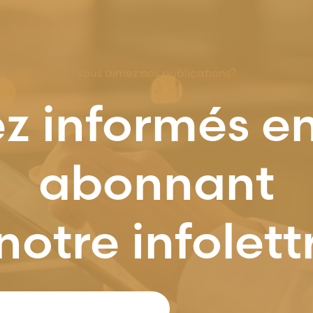
Vous aimez nos publications?
z informés e
abonnant
notre infolett