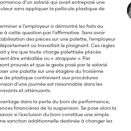
rformance d’un salarié qui avait entreposé une
teur sans appliquer la pellicule plastique de
erminer si l’employeur a démontré les faits au
 à cette question par l’affirmative. Sans avoir
stabilisation des pièces sur une palette, l’employeur
département où travaillait le plaignant. Ces règles
it y lire que toute charge palettisée placée
ement être emballée ou «
strappée »
. Par
 sont prouvés et que le geste posé par le salarié
eposer une palette sur une étagère du troisième
cule de plastique contrevient aux procédures
ension d’une journée est raisonnable dans les
gravants et atténuants.
davantage dans la perte du boni de performance,
nces financières de la suspension. Se pose alors la
savoir si l’exclusion du boni constitue une simple
’une sanction additionnelle destinée à changer les