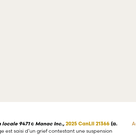
crimin
de professionnels œuvrant dans divers
domaines d’emploi.
A
n locale 9471
c
Manac Inc.,
2025 CanLII 21366
(a.
age est saisi d’un grief contestant une suspension