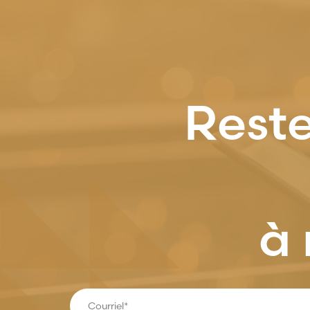
Reste
à 