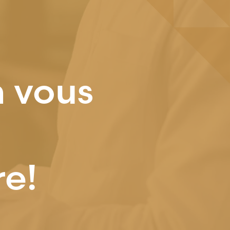
n vous
re!