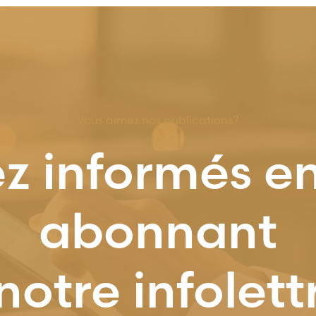
Vous aimez nos publications?
z informés e
abonnant
notre infolett