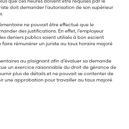
lus que ces heures doivent être requises par le
iste doit demander l’autorisation de son supérieur
s.
émentaire ne pouvait être effectué que le
ander des justifications. En effet, l’employeur
es deniers publics soient utilisés à bon escient
e faire rémunérer un juriste au taux horaire majoré
entaires au plaignant afin d’évaluer sa demande
tue un exercice raisonnable du droit de gérance de
ournir plus de détails et ne pouvait se contenter de
nir une approbation pour travailler au taux majoré