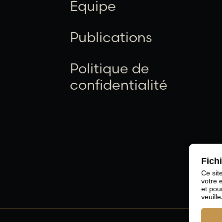
Équipe
Publications
Politique de
confidentialité
Fich
Ce sit
votre 
et pou
veuille