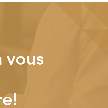
n vous
re!