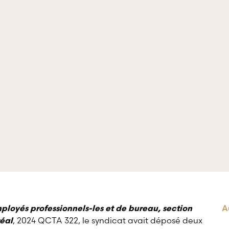
crimin
de professionnels œuvrant dans divers
domaines d’emploi.
A
loyés professionnels-les et de bureau, section
, 2024 QCTA 322, le syndicat avait déposé deux
éal