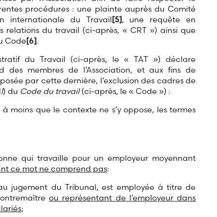
érentes procédures : une plainte auprès du Comité
on internationale du Travail
[5]
, une requête en
relations du travail (ci-après, « CRT ») ainsi que
 du Code
[6]
.
ratif du Travail (ci-après, le « TAT ») déclare
rd des membres de l’Association, et aux fins de
posée par cette dernière, l’exclusion des cadres de
1
l
) du
Code du travail
(ci-après, le « Code ») :
 à moins que le contexte ne s’y oppose, les termes
sonne qui travaille pour un employeur moyennant
nt ce mot ne comprend pas
:
au jugement du Tribunal, est employée à titre de
contremaître
ou représentant de l’employeur dans
lariés
;