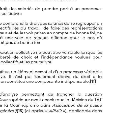
droit des salariés de prendre part à un processus
 collective;
e comprend le droit des salariés de se regrouper en
ctifs liés au travail, de faire des représentations
yeur et de les voir prises en compte de bonne foi, ce
à une voie de recours efficace pour le cas où
it pas de bonne foi;
iation collective ne peut être véritable lorsque les
liberté de choix et l’indépendance voulues pour
collectifs et les poursuivre;
stitue un élément essentiel d’un processus véritable
ive. Il n’est pas seulement dérivé du droit à la
il en constitue une composante indispensable.
[11]
’analyse permettant de trancher la question
 Cour supérieure avait conclu que la décision du TAT
par la Cour suprême dans
Association de la police
général
)
[13]
(ci-après, «
APMO
»), applicable dans