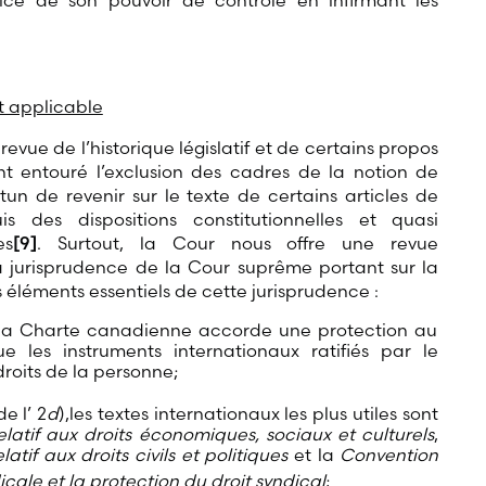
cice de son pouvoir de contrôle en infirmant les
it applicable
revue de l’historique législatif et de certains propos
t entouré l’exclusion des cadres de la notion de
tun de revenir sur le texte de certains articles de
uis des dispositions constitutionnelles et quasi
es
[9]
. Surtout, la Cour nous offre une revue
 la jurisprudence de la Cour suprême portant sur la
es éléments essentiels de cette jurisprudence :
la Charte canadienne accorde une protection au
 les instruments internationaux ratifiés par le
oits de la personne;
e l’ 2
d
),les textes internationaux les plus utiles sont
elatif aux droits économiques, sociaux et culturels
,
atif aux droits civils et politiques
et la
Convention
dicale et la protection du droit syndical
;