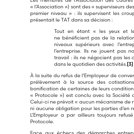
Les membres de l’Association des cadres
« l’Association ») sont des « superviseurs d
premier niveau » : ils supervisent les cro
présentait le TAT dans sa décision :
Tout en étant « les yeux et les
ne bénéficient pas de la relatio
niveaux supérieurs avec l’entre
l’entreprise. Ils ne jouent pas 
travail : ils ne négocient pas les 
dans le quotidien des activités.
[3]
À la suite du refus de l’Employeur de conv
prélèvement à la source des cotisation
bonification de certaines de leurs conditions
« Protocole ») est conclu avec la Société 
Celui-ci ne prévoit « aucun mécanisme de 
ni aucune obligation pour les parties d’en r
L’Employeur a par ailleurs toujours refus
Protocole.
Face aux échecs des démarches entrepris