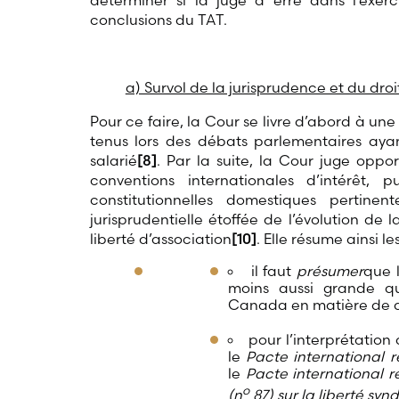
déterminer si la juge a erré dans l’exer
conclusions du TAT.
a) Survol de la jurisprudence et du dro
Pour ce faire, la Cour se livre d’abord à une 
tenus lors des débats parlementaires ayan
salarié
[8]
. Par la suite, la Cour juge oppor
conventions internationales d’intérêt, p
constitutionnelles domestiques pertinent
jurisprudentielle étoffée de l’évolution de
liberté d’association
[10]
. Elle résume ainsi l
il faut
présumer
que 
moins aussi grande que
Canada en matière de dr
pour l’interprétation d
le
Pacte
international r
le
Pacte international rel
o
(n
87) sur la liberté syn