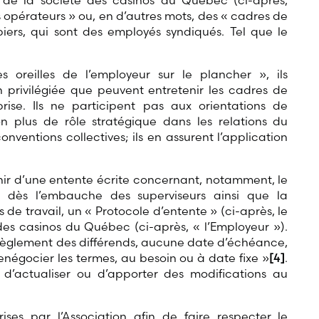
 de la société des casinos du Québec (ci-après,
es opérateurs » ou, en d’autres mots, des « cadres de
upiers, qui sont des employés syndiqués. Tel que le
 oreilles de l’employeur sur le plancher », ils
n privilégiée que peuvent entretenir les cadres de
prise. Ils ne participent pas aux orientations de
non plus de rôle stratégique dans les relations du
conventions collectives; ils en assurent l’application
enir d’une entente écrite concernant, notamment, le
s dès l’embauche des superviseurs ainsi que la
 de travail, un « Protocole d’entente » (ci-après, le
des casinos du Québec (ci-après, « l’Employeur »).
règlement des différends, aucune date d’échéance,
enégocier les termes, au besoin ou à date fixe »
[4]
.
é d’actualiser ou d’apporter des modifications au
es par l’Association afin de faire respecter le