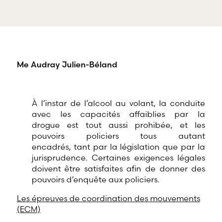
offre une
gamme
RBD Avocats offre
complète de
tous les services
services
nécessaires à la
professionnels
défense de
dans tous les
salariés et de
champs
professionnels
Me Audray Julien-Béland
d’expertises
œuvrant dans
reliés au droit
divers domaines
du travail et
d’emploi.
de l’emploi.
À l’instar de l’alcool au volant, la conduite
avec les capacités affaiblies par la
drogue est tout aussi prohibée, et les
pouvoirs policiers tous autant
encadrés, tant par la législation que par la
jurisprudence. Certaines exigences légales
doivent être satisfaites afin de donner des
pouvoirs d’enquête aux policiers.
Les épreuves de coordination des mouvements
(ECM)