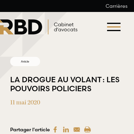
Carrières
Aller
au
contenu
Article
LA DROGUE AU VOLANT : LES
POUVOIRS POLICIERS
11 mai 2020
Droit du
Droit
travail et
professionnel
de l’emploi
et
déontologique
Partager l'article
RBD Avocats