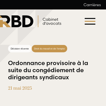
Carrières
Aller
au
contenu
Décision récente
Droit du travail et de l’emploi
Ordonnance provisoire à la
suite du congédiement de
dirigeants syndicaux
Droit du
Droit
travail et
21 mai 2025
professionnel
de l’emploi
et
déontologique
RBD Avocats