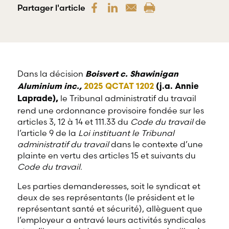
offre une
Partager l'article
gamme
RBD Avocats offre
complète de
tous les services
services
nécessaires à la
professionnels
défense de
dans tous les
salariés et de
champs
professionnels
d’expertises
œuvrant dans
Dans la décision
Boisvert c. Shawinigan
reliés au droit
divers domaines
Aluminium inc.,
2025 QCTAT 1202
(j.a. Annie
du travail et
d’emploi.
le Tribunal administratif du travail
de l’emploi.
Laprade),
rend une ordonnance provisoire fondée sur les
articles 3, 12 à 14 et 111.33 du
Code du travail
de
l’article 9 de la
Loi instituant le Tribunal
administratif du travail
dans le contexte d’une
plainte en vertu des articles 15 et suivants du
Code du travail
.
Les parties demanderesses, soit le syndicat et
deux de ses représentants (le président et le
représentant santé et sécurité), allèguent que
l’employeur a entravé leurs activités syndicales