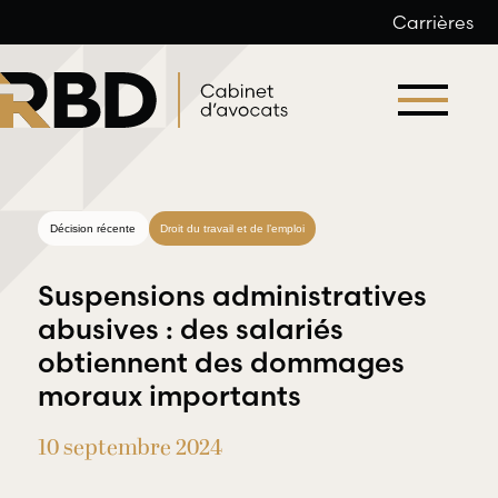
Carrières
Aller
au
contenu
Décision récente
Droit du travail et de l’emploi
Suspensions administratives
abusives : des salariés
obtiennent des dommages
Droit du
moraux importants
Droit
travail et
professionnel
de l’emploi
10 septembre 2024
et
déontologique
RBD Avocats