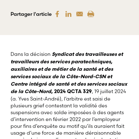
offre une
gamme
RBD Avocats offre
complète de
Partager l'article
tous les services
services
nécessaires à la
professionnels
défense de
dans tous les
salariés et de
champs
professionnels
d’expertises
œuvrant dans
reliés au droit
divers domaines
Dans la décision
du travail et
d’emploi.
Syndicat des travailleuses et
de l’emploi.
travailleurs des services paratechniques,
auxiliaires et de métier de la santé et des
services sociaux de la Côte-Nord-CSN et
Centre intégré de santé et des services sociaux
, 19 juillet 2024
de la Côte-Nord
, 2024 QCTA 329
(a. Yves Saint-André), l’arbitre est saisi de
plusieurs grief contestant la validité des
suspensions avec solde imposées à des agents
d’intervention en février 2022 par l’employeur
pour fins d’enquête au motif qu’ils auraient fait
usage d’une force de manière déraisonnable