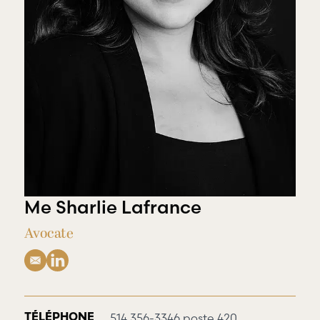
offre une
gamme
RBD Avocats offre
complète de
tous les services
services
nécessaires à la
professionnels
défense de
dans tous les
salariés et de
champs
professionnels
d’expertises
œuvrant dans
reliés au droit
divers domaines
du travail et
d’emploi.
de l’emploi.
Me Sharlie Lafrance
Avocate
514 356-3346 poste 420
TÉLÉPHONE