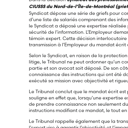
Syndicat des professionnel
CIUSSS du Nord-de-l’Île-de-Montréal (grief
Syndicat dépose une série de griefs pour cont
d’une liste de salariés comprenant des info
le Syndicat a déposé une expertise réalisée 
sécurité de l’information. L’Employeur dem
témoin expert. Cette décision interlocutoir
transmission à l’Employeur du mandat écrit 
Selon le Syndicat, en raison de la protection 
litige, le Tribunal ne peut ordonner qu’un c
partie et son avocat soit déposé. De son côté
connaissance des instructions qui ont été don
exécuté sa mission avec objectivité et rigueu
Le Tribunal conclut que le mandat écrit est p
souligne en effet que, lorsqu’une expertise e
de prendre connaissance non seulement du 
instructions modifiant ce mandat, le tout en 
Le Tribunal rappelle également que la transp
l’expert vise à garantir l’objectivité et l’impa