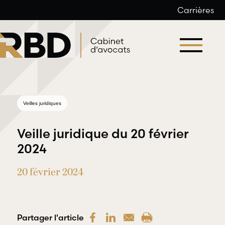
Carrières
Aller
au
contenu
Veilles juridiques
Veille juridique du 20 février
2024
20 février 2024
Droit du
Droit
travail et
professionnel
de l’emploi
et
déontologique
Partager l'article
RBD Avocats