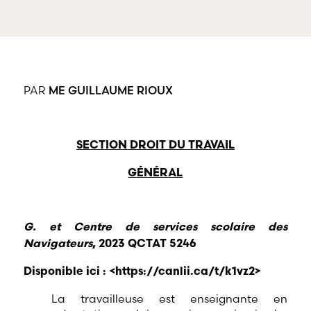
offre une
gamme
RBD Avocats offre
complète de
tous les services
services
nécessaires à la
professionnels
défense de
dans tous les
salariés et de
champs
professionnels
PAR
ME GUILLAUME RIOUX
d’expertises
œuvrant dans
reliés au droit
divers domaines
du travail et
d’emploi.
de l’emploi.
SECTION DROIT DU TRAVAIL
GÉNÉRAL
G.
et Centre de services scolaire des
Navigateurs
, 2023 QCTAT 5246
Disponible ici : <
https://canlii.ca/t/k1vz2
>
La travailleuse est enseignante en