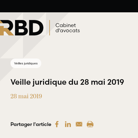
Aller
au
contenu
Veilles juridiques
Veille juridique du 28 mai 2019
28 mai 2019
Droit du travail et
Droit professi
de l’emploi
et déontologi
Partager l'article
RBD Avocats offre une
RBD Avocats offr
gamme complète de
les services néce