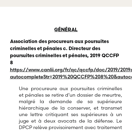
services professionnels
à la défense de s
dans tous les champs
et de professionn
d’expertises reliés au
œuvrant dans div
droit du travail et de
domaines d’empl
l’emploi.
GÉNÉRAL
Association des procureurs aux poursuites
criminelles et pénales c. Directeur des
poursuites criminelles et pénales, 2019 QCCFP
8
https://www.canlii.org/fr/qc/qccfp/doc/2019/201
autocompleteStr=2019%20QCCFP%208%20&autoco
Une procureure aux poursuites criminelles
et pénales se retire d’un dossier de meurtre,
malgré la demande de sa supérieure
hiérarchique de la conserver, et transmet
une lettre critiquant ses supérieures à un
juge et à deux avocats de la défense. Le
DPCP relève provisoirement avec traitement