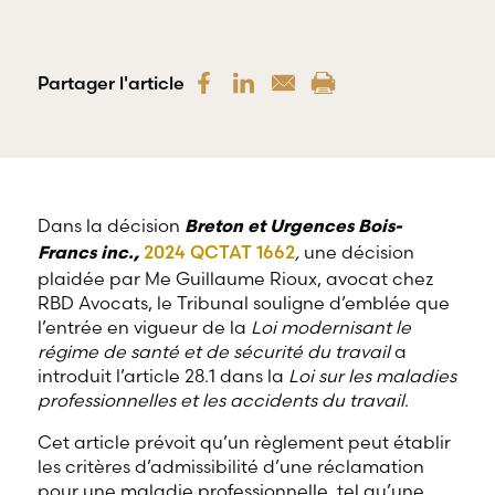
offre une
gamme
RBD Avocats offre
complète de
tous les services
services
nécessaires à la
Partager l'article
professionnels
défense de
dans tous les
salariés et de
champs
professionnels
d’expertises
œuvrant dans
reliés au droit
divers domaines
du travail et
d’emploi.
de l’emploi.
Dans la décision
Breton et Urgences Bois-
2024 QCTAT 1662
,
une décision
Francs inc.,
plaidée par Me Guillaume Rioux, avocat chez
RBD Avocats, le Tribunal souligne d’emblée que
l’entrée en vigueur de la
Loi modernisant le
régime de santé et de sécurité du travail
a
introduit l’article 28.1 dans la
Loi sur les maladies
professionnelles et les accidents du travail
.
Cet article prévoit qu’un règlement peut établir
les critères d’admissibilité d’une réclamation
pour une maladie professionnelle, tel qu’une