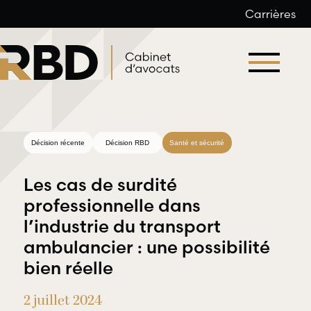
Carrières
Aller
au
contenu
Décision récente
Décision RBD
Santé et sécurité
Les cas de surdité
professionnelle dans
l’industrie du transport
Droit du
ambulancier : une possibilité
Droit
travail et
bien réelle
professionnel
de l’emploi
et
2 juillet 2024
déontologique
RBD Avocats