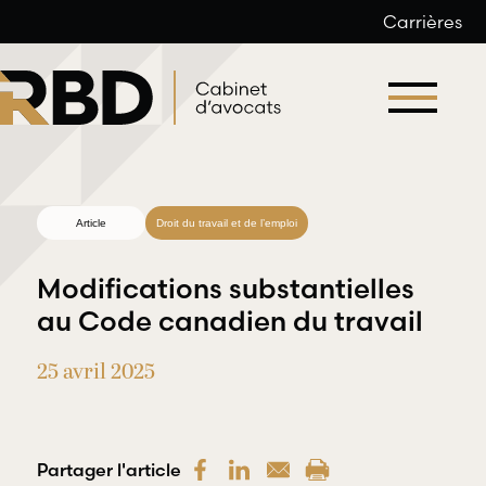
Carrières
Aller
au
contenu
Article
Droit du travail et de l’emploi
Modifications substantielles
au Code canadien du travail
25 avril 2025
Droit du
Droit
travail et
professionnel
de l’emploi
et
déontologique
Partager l'article
RBD Avocats