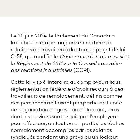
offre une
gamme
RBD Avocats offre
complète de
tous les services
services
nécessaires à la
professionnels
défense de
dans tous les
salariés et de
Le 20 juin 2024, le Parlement du Canada a
champs
professionnels
franchi une étape majeure en matière de
d’expertises
œuvrant dans
reliés au droit
relations de travail en adoptant le projet de loi
divers domaines
du travail et
d’emploi.
C-58, qui modifie le
Code canadien du travail
et
de l’emploi.
le
Règlement de 2012 sur le Conseil canadien
des relations industrielles
(CCRI).
Cette loi vise à interdire aux employeurs sous
réglementation fédérale d’avoir recours à des
travailleurs de remplacement, définis comme
des personnes ne faisant pas partie de l’unité
de négociation en grève ou en lockout, mais
dont les services sont requis par l’employeur
pour effectuer, en tout ou en partie, les tâches
normalement accomplies par les salariés
syndiqués pendant une grève ou un lockout