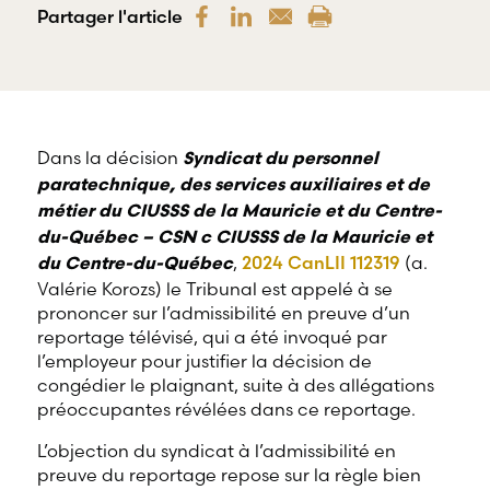
offre une
Partager l'article
gamme
RBD Avocats offre
complète de
tous les services
services
nécessaires à la
professionnels
défense de
dans tous les
salariés et de
champs
professionnels
d’expertises
œuvrant dans
Dans la décision
Syndicat du personnel
reliés au droit
divers domaines
paratechnique, des services auxiliaires et de
du travail et
d’emploi.
de l’emploi.
métier du CIUSSS de la Mauricie et du Centre-
du-Québec – CSN c CIUSSS de la Mauricie et
,
2024 CanLII 112319
(a.
du Centre-du-Québec
Valérie Korozs) le Tribunal est appelé à se
prononcer sur l’admissibilité en preuve d’un
reportage télévisé, qui a été invoqué par
l’employeur pour justifier la décision de
congédier le plaignant, suite à des allégations
préoccupantes révélées dans ce reportage.
L’objection du syndicat à l’admissibilité en
preuve du reportage repose sur la règle bien