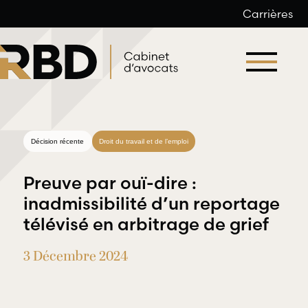
Carrières
Aller
au
contenu
Décision récente
Droit du travail et de l’emploi
Preuve par ouï-dire :
inadmissibilité d’un reportage
télévisé en arbitrage de grief
Droit du
Droit
travail et
3 Décembre 2024
professionnel
de l’emploi
et
déontologique
RBD Avocats