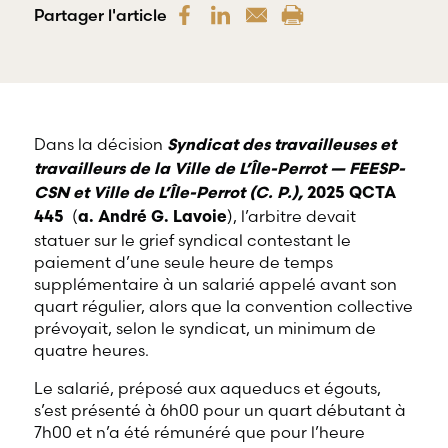
offre une
Partager l'article
gamme
RBD Avocats offre
complète de
tous les services
services
nécessaires à la
professionnels
défense de
dans tous les
salariés et de
champs
professionnels
d’expertises
œuvrant dans
Dans la décision
Syndicat des travailleuses et
reliés au droit
divers domaines
travailleurs de la Ville de L’Île-Perrot — FEESP-
du travail et
d’emploi.
de l’emploi.
CSN et Ville de L’Île-Perrot (C. P.),
2025 QCTA
(
), l’arbitre devait
445
a. André G. Lavoie
statuer sur le grief syndical contestant le
paiement d’une seule heure de temps
supplémentaire à un salarié appelé avant son
quart régulier, alors que la convention collective
prévoyait, selon le syndicat, un minimum de
quatre heures.
Le salarié, préposé aux aqueducs et égouts,
s’est présenté à 6h00 pour un quart débutant à
7h00 et n’a été rémunéré que pour l’heure