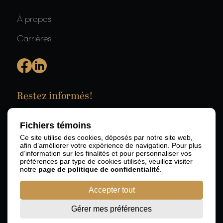
À propos
Carrières
Restez informés!
Fichiers témoins
Ce site utilise des cookies, déposés par notre site web,
afin d’améliorer votre expérience de navigation. Pour plus
d’information sur les finalités et pour personnaliser vos
préférences par type de cookies utilisés, veuillez visiter
notre
page de politique de confidentialité
.
Accepter tout
Gérer mes préférences
© 2026 RBD Avocats SENCRL.
Développement web par
Agence Rubik.