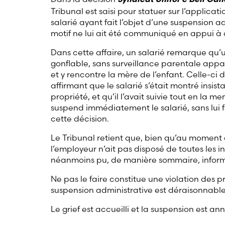
Syndicat Unifor c Bell Ca
Tribunal est saisi pour statuer sur l’applicat
salarié ayant fait l’objet d’une suspension a
motif ne lui ait été communiqué en appui à 
Dans cette affaire, un salarié remarque qu’
gonflable, sans surveillance parentale appar
et y rencontre la mère de l’enfant. Celle-ci
affirmant que le salarié s’était montré insist
propriété, et qu’il l’avait suivie tout en la m
suspend immédiatement le salarié, sans lui f
cette décision.
Le Tribunal retient que, bien qu’au moment d
l’employeur n’ait pas disposé de toutes les i
néanmoins pu, de manière sommaire, informer 
Ne pas le faire constitue une violation des p
suspension administrative est déraisonnable
Le grief est accueilli et la suspension est an