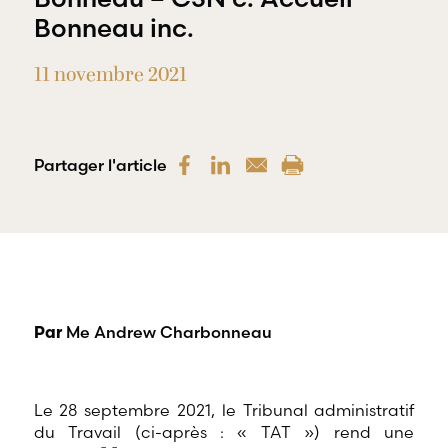
offre une
Bonneau inc.
gamme
RBD Avocats offre
complète de
tous les services
services
nécessaires à la
11 novembre 2021
professionnels
défense de
dans tous les
salariés et de
champs
professionnels
d’expertises
œuvrant dans
reliés au droit
divers domaines
Partager l'article
du travail et
d’emploi.
de l’emploi.
Me Andrew Charbonneau
Par
Le 28 septembre 2021, le Tribunal administratif
du Travail (ci-après : « TAT ») rend une