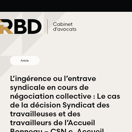
Aller
au
contenu
Article
L’ingérence ou l’entrave
syndicale en cours de
négociation collective : Le cas
Droit du
de la décision Syndicat des
Droit
travail et de
travailleuses et des
professionnel
l’emploi
et
travailleurs de l’Accueil
déontologique
RBD Avocats
Bonneau – CSN c. Accueil