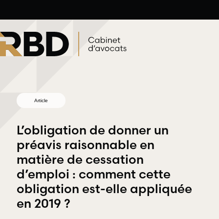
Aller
au
contenu
Article
L’obligation de donner un
préavis raisonnable en
matière de cessation
Droit du
d’emploi : comment cette
Droit
travail et de
obligation est-elle appliquée
professionnel
l’emploi
et
en 2019 ?
déontologique
RBD Avocats