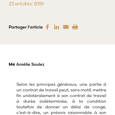
offre une
23 octobre 2019
gamme
RBD Avocats offre
complète de
tous les services
services
nécessaires à la
professionnels
défense de
dans tous les
salariés et de
Partager l'article
champs
professionnels
d’expertises
œuvrant dans
reliés au droit
divers domaines
du travail et de
d’emploi.
l’emploi.
Amélie Soulez
Me
Selon les principes généraux, une partie à
un contrat de travail peut, sans motif, mettre
fin unilatéralement à son contrat de travail
à durée indéterminée, à la condition
toutefois de donner un délai de congé,
c’est-à-dire, un préavis raisonnable à son