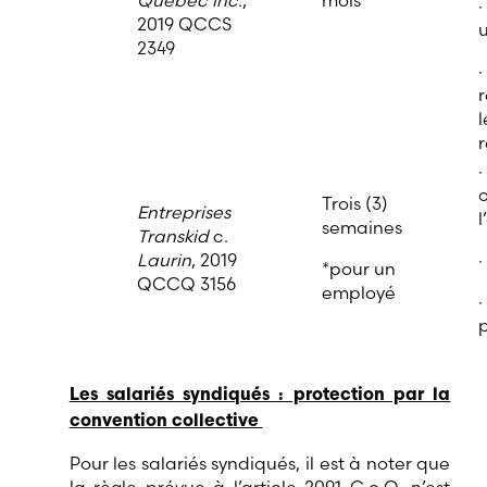
Québec inc
.,
mois
2019 QCCS
u
2349
·
l
·
o
Trois (3)
Entreprises
l
semaines
Transkid
c.
Laurin
, 2019
·
*pour un
QCCQ 3156
employé
·
p
Les salariés syndiqués : protection par la
convention collective
Pour les salariés syndiqués, il est à noter que