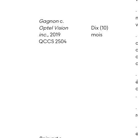
·
m
Gagnon
c.
v
Optel Vision
Dix (10)
inc.
, 2019
mois
·
QCCS 2504
q
a
d
d
·
é
q
·
·
e