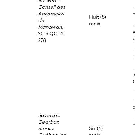
Boisvert
c.
Conseil des
·
Atikamekw
n
Huit (8)
de
mois
·
Manawan,
é
2019 QCTA
278
·
i
·
d
Savard
c.
·
Gearbox
m
Studios
Six (6)