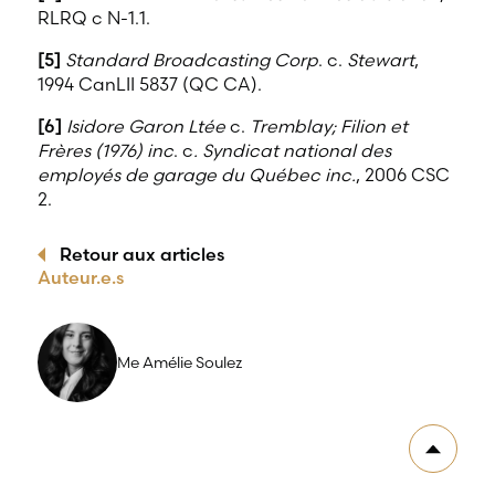
RLRQ c N-1.1.
[5]
Standard Broadcasting Corp
. c.
Stewart
,
1994 CanLII 5837 (QC CA).
[6]
Isidore Garon Ltée
c.
Tremblay; Filion et
Frères (1976) inc
. c
. Syndicat national des
employés de garage du Québec inc.
, 2006 CSC
2.
Retour aux articles
Auteur.e.s
Me Amélie Soulez