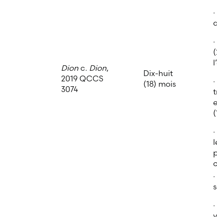
·
d
·
(
l
Dion
c.
Dion
,
Dix-huit
2019 QCCS
·
(18) mois
3074
e
(
l
p
·
s
·
v