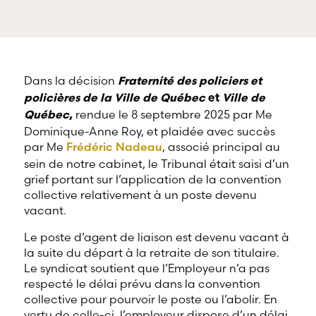
offre une
gamme
RBD Avocats offre
complète de
tous les services
services
nécessaires à la
professionnels
défense de
dans tous les
salariés et de
Dans la décision
Fraternité des policiers et
champs
professionnels
d’expertises
œuvrant dans
policières de la Ville de Québec
et
Ville de
reliés au droit
divers domaines
rendue le 8 septembre 2025 par Me
Québec
,
du travail et
d’emploi.
Dominique-Anne Roy, et plaidée avec succès
de l’emploi.
par Me
Frédéric Nadeau
, associé principal au
sein de notre cabinet, le Tribunal était saisi d’un
grief portant sur l’application de la convention
collective relativement à un poste devenu
vacant.
Le poste d’agent de liaison est devenu vacant à
la suite du départ à la retraite de son titulaire.
Le syndicat soutient que l’Employeur n’a pas
respecté le délai prévu dans la convention
collective pour pourvoir le poste ou l’abolir. En
vertu de celle-ci, l’employeur dispose d’un délai