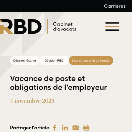
Carrières
Aller
au
contenu
Décision récente
Décision RBD
Droit du travail et de l’emploi
Vacance de poste et
obligations de l’employeur
4 novembre 2025
Droit du
Droit
travail et
professionnel
de l’emploi
et
déontologique
Partager l'article
RBD Avocats